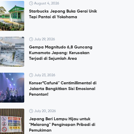
August 4, 2026
Starbucks Jepang Buka Gerai Unik
Tepi Pantai di Yokohama
July 29, 2026
Gempa Magnitudo 6,8 Guncang
Kumamoto Jepang: Kerusakan
Terjadi di Sejumlah Area
July 23, 2026
Konser”Cafuné" Centimillimental di
Jakarta Bangkitkan Sisi Emosional
Penonton!
July 20, 2026
Jepang Beri Lampu Hijau untuk
"Melarang" Penginapan Pribadi di
Pemukiman