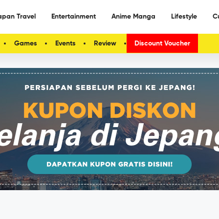
apan Travel
Entertainment
Anime Manga
Lifestyle
C
Games
Events
Review
Discount Voucher