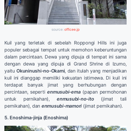
source:
officee.jp
Kuil yang terletak di sebelah Roppongi Hills ini juga
populer sebagai tempat untuk memohon keberuntungan
dalam percintaan. Dewa yang dipuja di tempat ini sama
dengan dewa yang dipuja di Grand Shrine di Izumo,
yaitu
Okuninushi-no-Okami
, dan itulah yang menjadikan
kuil ini dianggap memiliki kekuatan istimewa. Di kuil ini
terdapat banyak jimat yang berhubungan dengan
percintaan, seperti
enmusubi-ema
(papan permohonan
untuk pernikahan),
enmusubi-no-ito
(jimat tali
pernikahan), dan
enmusubi-mamori
(jimat pernikahan).
5. Enoshima-jinja (Enoshima)