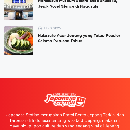
Menelusuri Museum Sastra Endō Shūsaku,
Jejak Novel Silence di Nagasaki
July 8, 2026
Nukazuke Acar Jepang yang Tetap Populer
Selama Ratusan Tahun
Japanese Station merupakan Portal Berita Jepang Terkini dan
Terbesar di Indonesia tentang wisata di Jepang, makanan,
gaya hidup, pop culture dan yang sedang viral di Jepang.