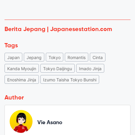
Berita Jepang | Japanesestation.com
Tags
Japan
Jepang
Tokyo
Romantis
Cinta
Kanda Myoujin
Tokyo Daijingu
Imado Jinja
Enoshima Jinja
Izumo Taisha Tokyo Bunshi
Author
Vie Asano