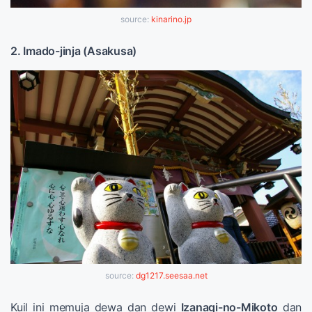
source:
kinarino.jp
2. Imado-jinja (Asakusa)
source:
dg1217.seesaa.net
Kuil ini memuja dewa dan dewi
Izanagi-no-Mikoto
dan