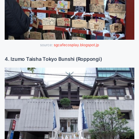
source:
sgcafecosplay.blogspot.jp
4. Izumo Taisha Tokyo Bunshi (Roppongi)