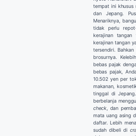
tempat ini khusus
dan Jepang. Pusa
Menariknya, bangun
tidak perlu repo
kerajinan tangan 
kerajinan tangan y
tersendiri. Bahkan
brosurnya. Keleb
bebas pajak deng
bebas pajak, An
10.502 yen per tok
makanan, kosmetik
tinggal di Jepang
berbelanja mengg
check
, dan pemba
mata uang asing 
daftar. Lebih men
sudah dibeli di
cr