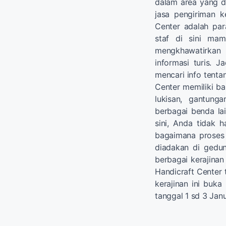
dalam area yang di
jasa pengiriman ke
Center adalah par
staf di sini mam
mengkhawatirkan 
informasi turis. J
mencari info tenta
Center memiliki ba
lukisan, gantung
berbagai benda lai
sini, Anda tidak h
bagaimana proses
diadakan di gedun
berbagai kerajinan
Handicraft Center 
kerajinan ini buka
tanggal 1 sd 3 Janu