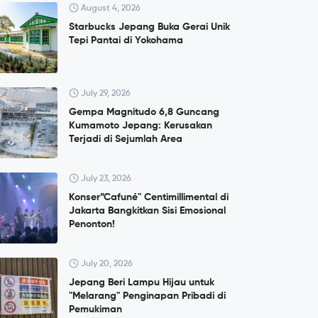
August 4, 2026
Starbucks Jepang Buka Gerai Unik
Tepi Pantai di Yokohama
July 29, 2026
Gempa Magnitudo 6,8 Guncang
Kumamoto Jepang: Kerusakan
Terjadi di Sejumlah Area
July 23, 2026
Konser”Cafuné" Centimillimental di
Jakarta Bangkitkan Sisi Emosional
Penonton!
July 20, 2026
Jepang Beri Lampu Hijau untuk
"Melarang" Penginapan Pribadi di
Pemukiman