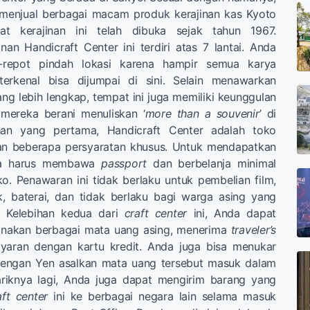
 menjual berbagai macam produk kerajinan kas Kyoto
t kerajinan ini telah dibuka sejak tahun 1967.
an Handicraft Center ini terdiri atas 7 lantai. Anda
t-repot pindah lokasi karena hampir semua karya
terkenal bisa dijumpai di sini. Selain menawarkan
ang lebih lengkap, tempat ini juga memiliki keunggulan
 mereka berani menuliskan ‘
more than a souvenir
’ di
ihan yang pertama, Handicraft Center adalah toko
an beberapa persyaratan khusus. Untuk mendapatkan
da harus membawa
passport
dan berbelanja minimal
o. Penawaran ini tidak berlaku untuk pembelian film,
, baterai, dan tidak berlaku bagi warga asing yang
. Kelebihan kedua dari
craft center
ini, Anda dapat
unakan berbagai mata uang asing, menerima
traveler’s
yaran dengan kartu kredit. Anda juga bisa menukar
dengan Yen asalkan mata uang tersebut masuk dalam
ariknya lagi, Anda juga dapat mengirim barang yang
aft center
ini ke berbagai negara lain selama masuk