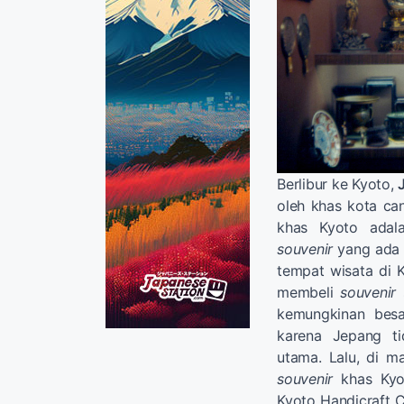
Berlibur ke Kyoto,
oleh khas kota can
khas Kyoto ada
souvenir
yang ada 
tempat wisata di K
membeli
souvenir
s
kemungkinan besa
karena Jepang t
utama. Lalu, di 
souvenir
khas Kyot
Kyoto Handicraft 