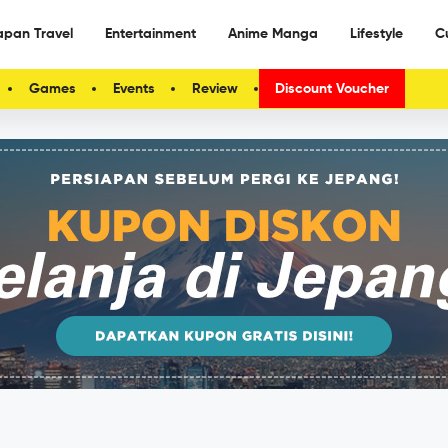
apan Travel
Entertainment
Anime Manga
Lifestyle
C
Games
Events
Review
Discount Voucher