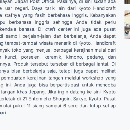
layani Japan Post Office. Pasalnya, di sini sudah ada
 luar negeri. Daya tarik lain dari Kyoto Handicraft
a stafnya yang fasih berbahasa Inggris. Kebanyakan
pu berbahasa Inggris sehingga Anda tidak perlu
kendala bahasa. Di
craft center
ini juga ada pusat
adi sambil berjalan-jalan dan berbelanja, Anda dapat
ng tempat-tempat wisata menarik di Kyoto. Handicraft
nyak toko yang menjual berbagai kerajinan mulai dari
an kunci, porselen, keramik, kimono, pedang, dan
nnya. Produk tersebut tersebar di berbagai lantai. Di
anya bisa berbelanja saja, tetapi juga dapat melihat
 pembuatan kerajinan tangan melalui workshop yang
g ini. Anda juga bisa berpartisipasi untuk mencoba
 tangan khas Jepang. Jika ingin datang ke sini, Kyoto
terletak di 21 Entomicho Shogoin, Sakyo, Kyoto. Pusat
 mulai pukul 11 siang sampai 6 sore dan tutup setiap
ari.