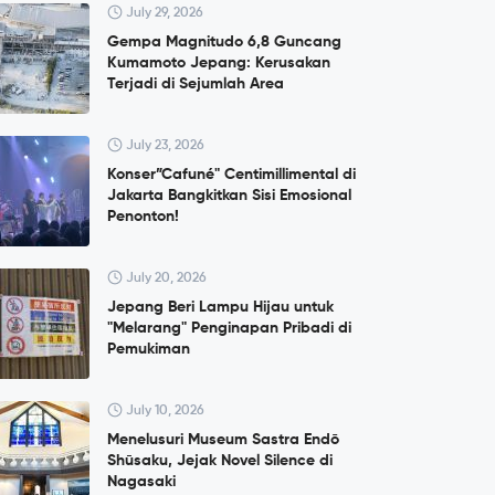
July 29, 2026
Gempa Magnitudo 6,8 Guncang
Kumamoto Jepang: Kerusakan
Terjadi di Sejumlah Area
July 23, 2026
Konser”Cafuné" Centimillimental di
Jakarta Bangkitkan Sisi Emosional
Penonton!
July 20, 2026
Jepang Beri Lampu Hijau untuk
"Melarang" Penginapan Pribadi di
Pemukiman
July 10, 2026
Menelusuri Museum Sastra Endō
Shūsaku, Jejak Novel Silence di
Nagasaki