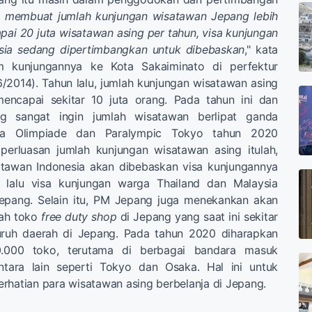
 membuat jumlah kunjungan wisatawan Jepang lebih
ai 20 juta wisatawan asing per tahun, visa kunjungan
sia sedang dipertimbangkan untuk dibebaskan
," kata
 kunjungannya ke Kota Sakaiminato di perfektur
/6/2014). Tahun lalu, jumlah kunjungan wisatawan asing
encapai sekitar 10 juta orang. Pada tahun ini dan
g sangat ingin jumlah wisatawan berlipat ganda
a Olimpiade dan Paralympic Tokyo tahun 2020
erluasan jumlah kunjungan wisatawan asing itulah,
atawan Indonesia akan dibebaskan visa kunjungannya
 lalu visa kunjungan warga Thailand dan Malaysia
epang. Selain itu, PM Jepang juga menekankan akan
lah toko
free duty shop
di Jepang yang saat ini sekitar
uruh daerah di Jepang. Pada tahun 2020 diharapkan
0.000 toko, terutama di berbagai bandara masuk
antara lain seperti Tokyo dan Osaka. Hal ini untuk
rhatian para wisatawan asing berbelanja di Jepang.