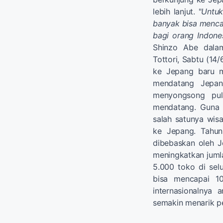
lebih lanjut. "
Untuk
banyak bisa mencap
bagi orang Indone
Shinzo Abe dalam
Tottori, Sabtu (14
ke Jepang baru m
mendatang Jepan
menyongsong pul
mendatang. Guna p
salah satunya wis
ke Jepang. Tahun
dibebaskan oleh J
meningkatkan jum
5.000 toko di sel
bisa mencapai 1
internasionalnya 
semakin menarik pe