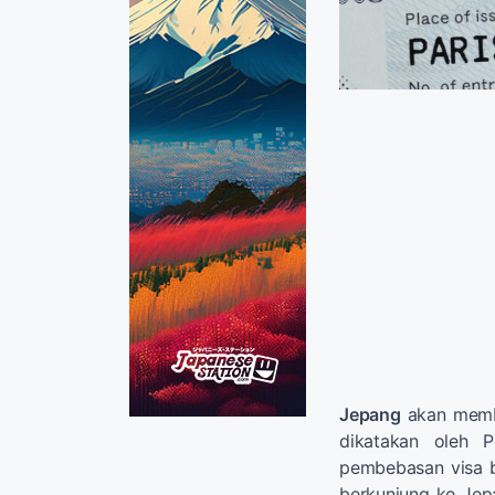
Jepang
akan membe
dikatakan oleh 
pembebasan visa b
berkunjung ke Je