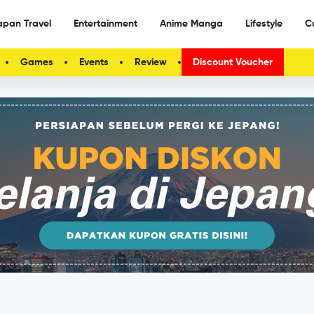
apan Travel
Entertainment
Anime Manga
Lifestyle
C
Games
Events
Review
Discount Voucher