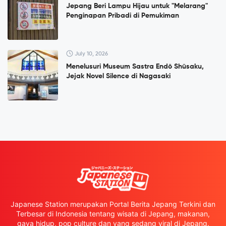
Jepang Beri Lampu Hijau untuk "Melarang"
Penginapan Pribadi di Pemukiman
July 10, 2026
Menelusuri Museum Sastra Endō Shūsaku,
Jejak Novel Silence di Nagasaki
Japanese Station merupakan Portal Berita Jepang Terkini dan
Terbesar di Indonesia tentang wisata di Jepang, makanan,
gaya hidup, pop culture dan yang sedang viral di Jepang.