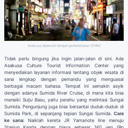
Asakusa dipenuhi tempat perbelanjaan (CNN)
Tidak perlu bingung jika ingin jalan-jalan di sini. Ada
Asakusa Culture Tourist Information Center yang
menyediakan layanan informasi tentang objek wisata di
sana lengkap dengan pemandu yang menguasai
berbagai macam bahasa. Tempat ini semakin asyik
dengan adanya Sumida River Cruise, di mana kita bisa
menaiki
Suiju Basu
, yaitu perahu yang melintasi Sungai
Sumida. Pengunjung juga bisa bersantai duduk-duduk di
Sumida Park, di sepanjang tepian Sungai Sumida.
Cara
ke sana:
Naiklah kereta JR Yamanote line menuju
Stasiun Kanda dengan biaya sebesar 140 yen (Rp