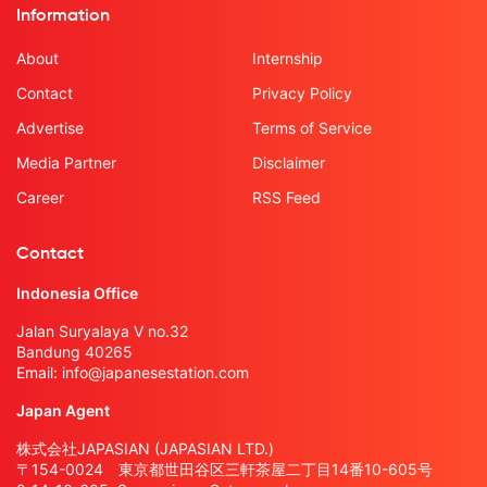
Information
About
Internship
Contact
Privacy Policy
Advertise
Terms of Service
Media Partner
Disclaimer
Career
RSS Feed
Contact
Indonesia Office
Jalan Suryalaya V no.32
Bandung 40265
Email:
info@japanesestation.com
Japan Agent
株式会社JAPASIAN (JAPASIAN LTD.)
〒154-0024 東京都世田谷区三軒茶屋二丁目14番10-605号