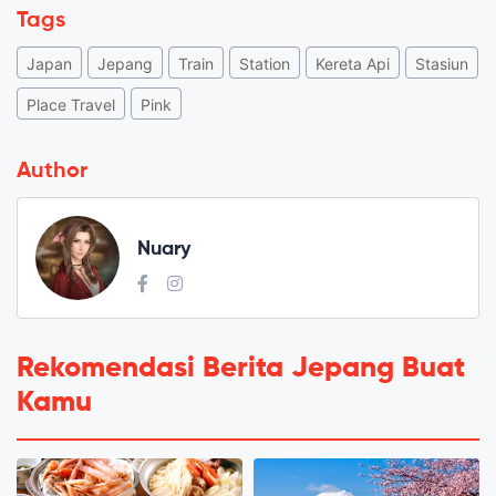
Tags
Japan
Jepang
Train
Station
Kereta Api
Stasiun
Place Travel
Pink
Author
Nuary
Rekomendasi Berita Jepang Buat
Kamu