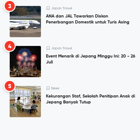
3
Japan Travel
ANA dan JAL Tawarkan Diskon
Penerbangan Domestik untuk Turis Asing
4
Japan Travel
Event Menarik di Jepang Minggu Ini: 20 - 26
Juli
5
News
Kekurangan Staf, Sekolah Penitipan Anak di
Jepang Banyak Tutup