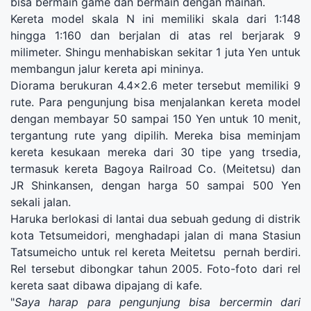
bisa bermain game dan bermain dengan mainan.
Kereta model skala N ini memiliki skala dari 1:148
hingga 1:160 dan berjalan di atas rel berjarak 9
milimeter. Shingu menhabiskan sekitar 1 juta Yen untuk
membangun jalur kereta api mininya.
Diorama berukuran 4.4x2.6 meter tersebut memiliki 9
rute. Para pengunjung bisa menjalankan kereta model
dengan membayar 50 sampai 150 Yen untuk 10 menit,
tergantung rute yang dipilih. Mereka bisa meminjam
kereta kesukaan mereka dari 30 tipe yang trsedia,
termasuk kereta Bagoya Railroad Co. (Meitetsu) dan
JR Shinkansen, dengan harga 50 sampai 500 Yen
sekali jalan.
Haruka berlokasi di lantai dua sebuah gedung di distrik
kota Tetsumeidori, menghadapi jalan di mana Stasiun
Tatsumeicho untuk rel kereta Meitetsu pernah berdiri.
Rel tersebut dibongkar tahun 2005. Foto-foto dari rel
kereta saat dibawa dipajang di kafe.
"
Saya harap para pengunjung bisa bercermin dari