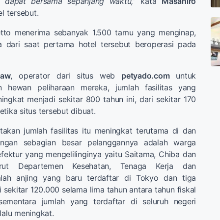
a dapat bersama sepanjang waktu,”
kata
Masahiro
el tersebut.
hetto menerima sebanyak 1.500 tamu yang menginap,
ya dari saat pertama hotel tersebut beroperasi pada
Paw
, operator dari situs web
petyado.com
untuk
 hewan peliharaan mereka, jumlah fasilitas yang
ingkat menjadi sekitar 800 tahun ini, dari sekitar 170
tika situs tersebut dibuat.
kan jumlah fasilitas itu meningkat terutama di dan
engan sebagian besar pelanggannya adalah warga
fektur yang mengelilinginya yaitu Saitama, Chiba dan
rut Departemen Kesehatan, Tenaga Kerja dan
mlah anjing yang baru terdaftar di Tokyo dan tiga
 sekitar 120.000 selama lima tahun antara tahun fiskal
ementara jumlah yang terdaftar di seluruh negeri
lalu meningkat.