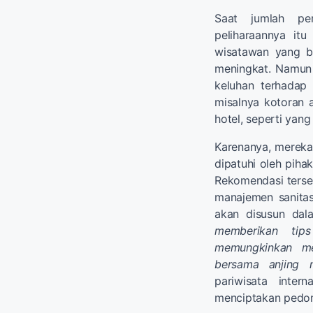
Saat jumlah pe
peliharaannya itu
wisatawan yang b
meningkat. Namun 
keluhan terhadap
misalnya kotoran 
hotel, seperti yan
Karenanya, merek
dipatuhi oleh pihak
Rekomendasi terseb
manajemen sanitas
akan disusun da
memberikan tips
memungkinkan me
bersama anjing m
pariwisata inter
menciptakan pedom