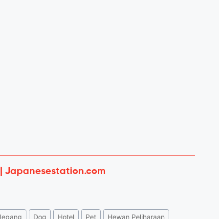
 | Japanesestation.com
Jepang
Dog
Hotel
Pet
Hewan Peliharaan