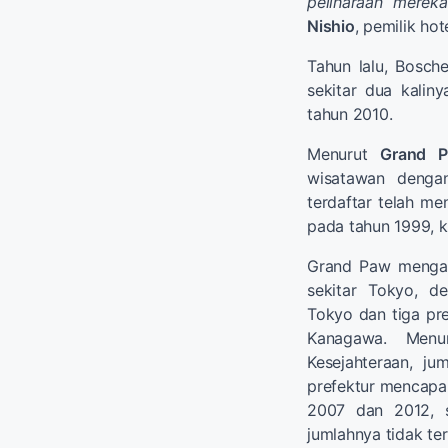
peliharaan merek
Nishio
, pemilik hot
Tahun lalu, Bosc
sekitar dua kalin
tahun 2010.
Menurut
Grand 
wisatawan dengan
terdaftar telah men
pada tahun 1999, ke
Grand Paw mengata
sekitar Tokyo, d
Tokyo dan tiga pre
Kanagawa. Menu
Kesejahteraan, ju
prefektur mencapai
2007 dan 2012, s
jumlahnya tidak ter