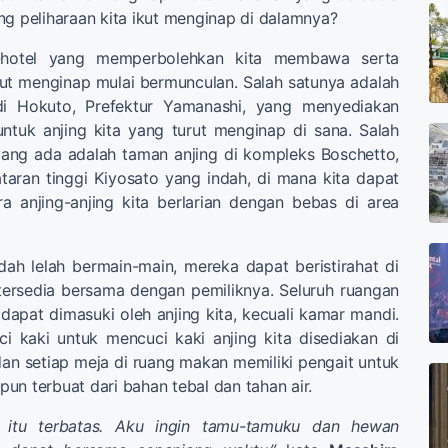
ng peliharaan kita ikut menginap di dalamnya?
l-hotel yang memperbolehkan kita membawa serta
ikut menginap mulai bermunculan. Salah satunya adalah
i Hokuto, Prefektur Yamanashi, yang menyediakan
 untuk anjing kita yang turut menginap di sana. Salah
s yang ada adalah taman anjing di kompleks Boschetto,
ataran tinggi Kiyosato yang indah, di mana kita dapat
a anjing-anjing kita berlarian dengan bebas di area
udah lelah bermain-main, mereka dapat beristirahat di
ersedia bersama dengan pemiliknya. Seluruh ruangan
 dapat dimasuki oleh anjing kita, kecuali kamar mandi.
i kaki untuk mencuci kaki anjing kita disediakan di
dan setiap meja di ruang makan memiliki pengait untuk
g pun terbuat dari bahan tebal dan tahan air.
 itu terbatas. Aku ingin tamu-tamuku dan hewan