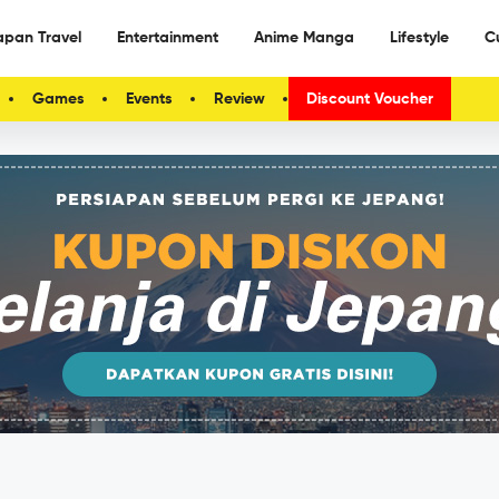
apan Travel
Entertainment
Anime Manga
Lifestyle
C
Games
Events
Review
Discount Voucher