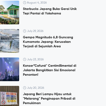
August 4, 2026
Starbucks Jepang Buka Gerai Unik
Tepi Pantai di Yokohama
July 29, 2026
Gempa Magnitudo 6,8 Guncang
Kumamoto Jepang: Kerusakan
Terjadi di Sejumlah Area
July 23, 2026
Konser”Cafuné" Centimillimental di
Jakarta Bangkitkan Sisi Emosional
Penonton!
July 20, 2026
Jepang Beri Lampu Hijau untuk
"Melarang" Penginapan Pribadi di
Pemukiman