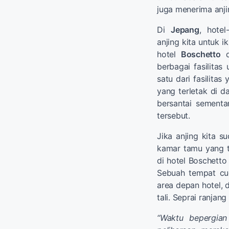
juga menerima anji
Di
Jepang
, hote
anjing kita untuk 
hotel
Boschetto
d
berbagai fasilitas
satu dari fasilita
yang terletak di d
bersantai sementar
tersebut.
Jika anjing kita s
kamar tamu yang t
di hotel Boschetto
Sebuah tempat cuc
area depan hotel, 
tali. Seprai ranjan
“Waktu bepergian