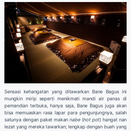
Sensasi kehangatan yang ditawarkan Bane Bagus ini
mungkin mirip seperti menikmati mandi air panas di
pemandian terbuka, hanya saja, Bane Bagus juga akan
bisa memuaskan rasa lapar para pengunjungnya, salah
satunya dengan paket makan
nabe
(
hot
pot
) hangat nan
lezat yang mereka tawarkan; lengkap dengan buah yang