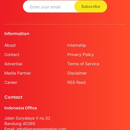
Subscribe
Information
About
Internship
Contact
Privacy Policy
Advertise
Terms of Service
Media Partner
Disclaimer
Career
RSS Feed
Contact
Indonesia Office
Jalan Suryalaya V no.32
Bandung 40265
Email:
info@japanesestation.com