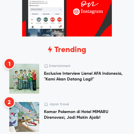
Trending
1
Entertainment
Exclusive Interview Lienel AFA Indonesia,
"Kami Akan Datang Lagi!"
2
Japan Travel
Kamar Pokemon di Hotel MIMARU
Direnovasi, Jadi Makin Ajaib!