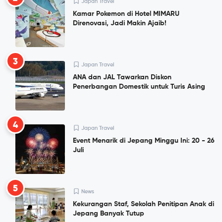
Japan Travel
Kamar Pokemon di Hotel MIMARU
Direnovasi, Jadi Makin Ajaib!
3
Japan Travel
ANA dan JAL Tawarkan Diskon
Penerbangan Domestik untuk Turis Asing
4
Japan Travel
Event Menarik di Jepang Minggu Ini: 20 - 26
Juli
5
News
Kekurangan Staf, Sekolah Penitipan Anak di
Jepang Banyak Tutup