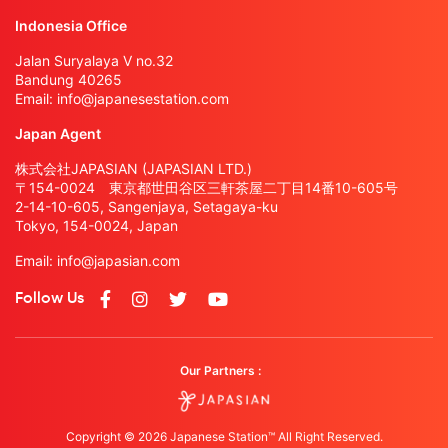
Indonesia Office
Jalan Suryalaya V no.32
Bandung 40265
Email:
info@japanesestation.com
Japan Agent
株式会社JAPASIAN (JAPASIAN LTD.)
〒154-0024 東京都世田谷区三軒茶屋二丁目14番10-605号
2-14-10-605, Sangenjaya, Setagaya-ku
Tokyo, 154-0024, Japan
Email:
info@japasian.com
Follow Us
Our Partners :
Copyright © 2026 Japanese Station™ All Right Reserved.