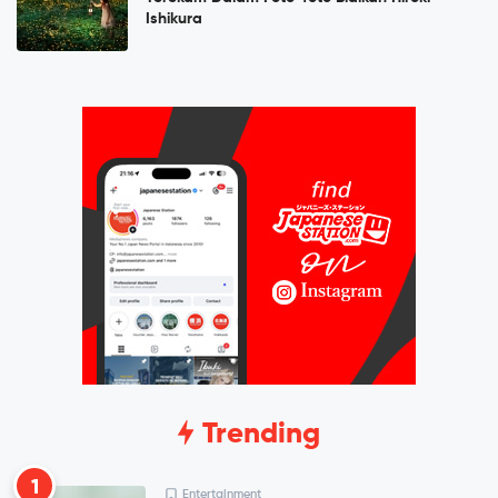
Ishikura
Trending
1
Entertainment