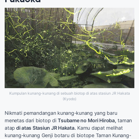
Kumpulan kunang-kunang di sebuah biotop di atas stasiun JR Hakata
(Kyodo)
Nikmati pemandangan kunang-kunang yang baru
menetas dari biotop di
Tsubame no Mori Hiroba,
taman
atap
di atas Stasiun JR Hakata.
Kamu dapat melihat
kunang-kunang Genji botaru di biotope Taman Kunang-