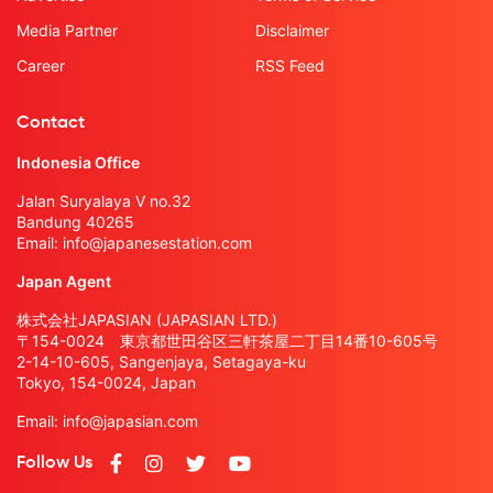
Media Partner
Disclaimer
Career
RSS Feed
Contact
Indonesia Office
Jalan Suryalaya V no.32
Bandung 40265
Email:
info@japanesestation.com
Japan Agent
株式会社JAPASIAN (JAPASIAN LTD.)
〒154-0024 東京都世田谷区三軒茶屋二丁目14番10-605号
2-14-10-605, Sangenjaya, Setagaya-ku
Tokyo, 154-0024, Japan
Email:
info@japasian.com
Follow Us