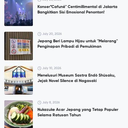
Konser”Cafuné" Centimillimental di Jakarta
Bangkitkan Sisi Emosional Penonton!
July 20, 2026
Jepang Beri Lampu Hijau untuk "Melarang"
Penginapan Pribadi di Pemukiman
July 10, 2026
Menelusuri Museum Sastra Endō Shūsaku,
Jejak Novel Silence di Nagasaki
July 8, 2026
Nukazuke Acar Jepang yang Tetap Populer
Selama Ratusan Tahun