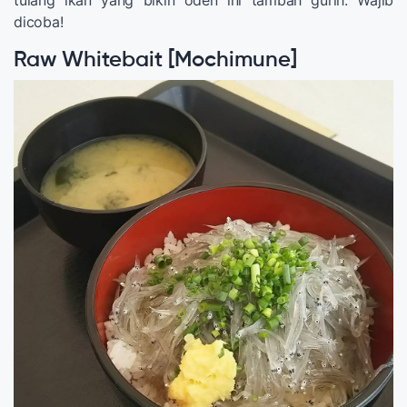
dicoba!
Raw Whitebait [Mochimune]