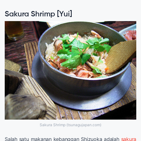
Sakura Shrimp [Yui]
Sakura Shrimp (tsunagujapan.com)
Salah satu makanan kebanggan Shizuoka adalah
sakura