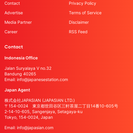
Contact
Privacy Policy
Advertise
Terms of Service
Media Partner
Disclaimer
Career
RSS Feed
Contact
Indonesia Office
Jalan Suryalaya V no.32
Bandung 40265
Email:
info@japanesestation.com
Japan Agent
株式会社JAPASIAN (JAPASIAN LTD.)
〒154-0024 東京都世田谷区三軒茶屋二丁目14番10-605号
2-14-10-605, Sangenjaya, Setagaya-ku
Tokyo, 154-0024, Japan
Email:
info@japasian.com