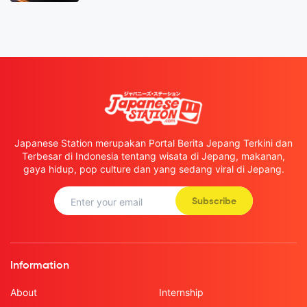
Japanese Station merupakan Portal Berita Jepang Terkini dan
Terbesar di Indonesia tentang wisata di Jepang, makanan,
gaya hidup, pop culture dan yang sedang viral di Jepang.
Subscribe
Information
About
Internship