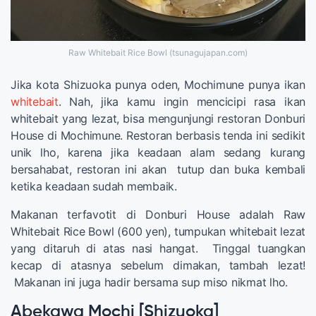
Raw Whitebait Rice Bowl (tsunagujapan.com)
Jika kota Shizuoka punya oden, Mochimune punya ikan
whitebait
. Nah, jika kamu ingin mencicipi rasa ikan
whitebait yang lezat, bisa mengunjungi restoran Donburi
House di Mochimune. Restoran berbasis tenda ini sedikit
unik lho, karena jika keadaan alam sedang kurang
bersahabat, restoran ini akan tutup dan buka kembali
ketika keadaan sudah membaik.
Makanan terfavotit di Donburi House adalah Raw
Whitebait Rice Bowl (600 yen), tumpukan whitebait lezat
yang ditaruh di atas nasi hangat. Tinggal tuangkan
kecap di atasnya sebelum dimakan, tambah lezat!
Makanan ini juga hadir bersama sup miso nikmat lho.
Abekawa Mochi [Shizuoka]