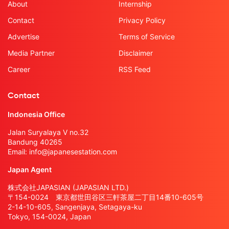
About
Internship
Contact
Privacy Policy
Advertise
Terms of Service
Media Partner
Disclaimer
Career
RSS Feed
Contact
Indonesia Office
Jalan Suryalaya V no.32
Bandung 40265
Email:
info@japanesestation.com
Japan Agent
株式会社JAPASIAN (JAPASIAN LTD.)
〒154-0024 東京都世田谷区三軒茶屋二丁目14番10-605号
2-14-10-605, Sangenjaya, Setagaya-ku
Tokyo, 154-0024, Japan