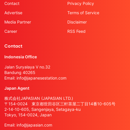
Contact
Privacy Policy
Advertise
Terms of Service
Media Partner
Disclaimer
Career
RSS Feed
Contact
Indonesia Office
Jalan Suryalaya V no.32
Bandung 40265
Email:
info@japanesestation.com
Japan Agent
株式会社JAPASIAN (JAPASIAN LTD.)
〒154-0024 東京都世田谷区三軒茶屋二丁目14番10-605号
2-14-10-605, Sangenjaya, Setagaya-ku
Tokyo, 154-0024, Japan
Email:
info@japasian.com