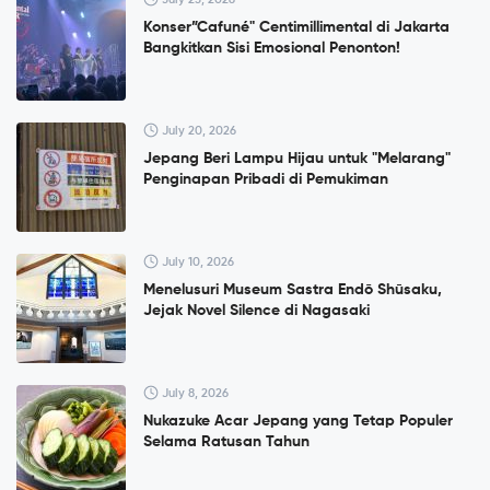
Konser”Cafuné" Centimillimental di Jakarta
Bangkitkan Sisi Emosional Penonton!
July 20, 2026
Jepang Beri Lampu Hijau untuk "Melarang"
Penginapan Pribadi di Pemukiman
July 10, 2026
Menelusuri Museum Sastra Endō Shūsaku,
Jejak Novel Silence di Nagasaki
July 8, 2026
Nukazuke Acar Jepang yang Tetap Populer
Selama Ratusan Tahun