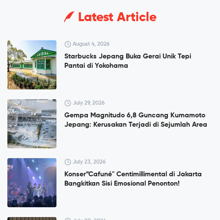
Latest Article
August 4, 2026
Starbucks Jepang Buka Gerai Unik Tepi
Pantai di Yokohama
July 29, 2026
Gempa Magnitudo 6,8 Guncang Kumamoto
Jepang: Kerusakan Terjadi di Sejumlah Area
July 23, 2026
Konser”Cafuné" Centimillimental di Jakarta
Bangkitkan Sisi Emosional Penonton!