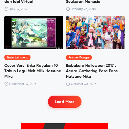
dan Idol Virtual
Seukuran Manusia
July 14, 2019
January 23, 2018
Entertainment
Anime Manga
Cover Versi Enka Rayakan 10
Ikebukuro Halloween 2017 :
Tahun Lagu Melt Milik Hatsune
Acara Gathering Para Fans
Miku
Hatsune Miku
December 13, 2017
October 30, 2017
Load More