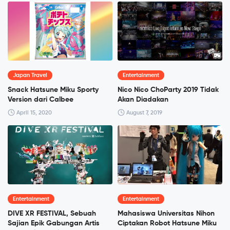
Japan Travel
Entertainment
Snack Hatsune Miku Sporty
Nico Nico ChoParty 2019 Tidak
Version dari Calbee
Akan Diadakan
April 15, 2020
August 7, 2019
Entertainment
Entertainment
DIVE XR FESTIVAL, Sebuah
Mahasiswa Universitas Nihon
Sajian Epik Gabungan Artis
Ciptakan Robot Hatsune Miku