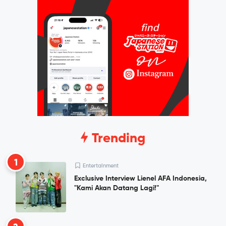
Trending
1
Entertainment
Exclusive Interview Lienel AFA Indonesia,
"Kami Akan Datang Lagi!"