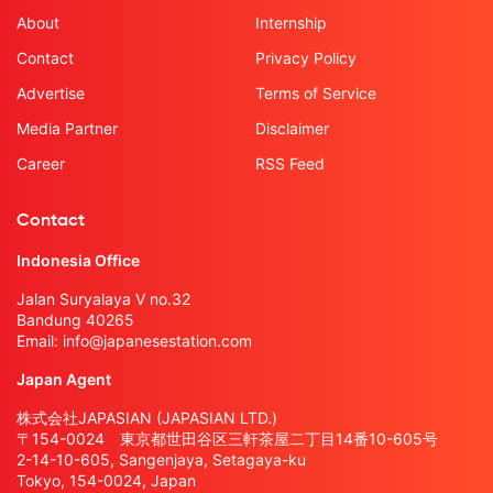
About
Internship
Contact
Privacy Policy
Advertise
Terms of Service
Media Partner
Disclaimer
Career
RSS Feed
Contact
Indonesia Office
Jalan Suryalaya V no.32
Bandung 40265
Email:
info@japanesestation.com
Japan Agent
株式会社JAPASIAN (JAPASIAN LTD.)
〒154-0024 東京都世田谷区三軒茶屋二丁目14番10-605号
2-14-10-605, Sangenjaya, Setagaya-ku
Tokyo, 154-0024, Japan