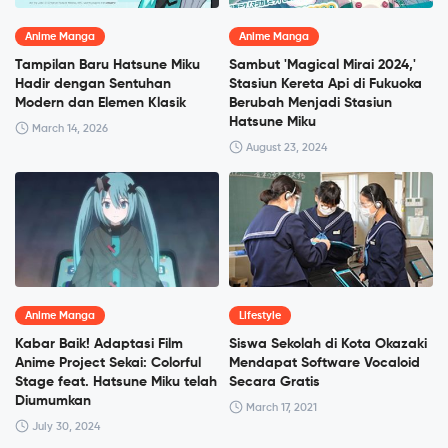
Anime Manga
Anime Manga
Tampilan Baru Hatsune Miku
Sambut 'Magical Mirai 2024,'
Hadir dengan Sentuhan
Stasiun Kereta Api di Fukuoka
Modern dan Elemen Klasik
Berubah Menjadi Stasiun
Hatsune Miku
March 14, 2026
August 23, 2024
Anime Manga
Lifestyle
Kabar Baik! Adaptasi Film
Siswa Sekolah di Kota Okazaki
Anime Project Sekai: Colorful
Mendapat Software Vocaloid
Stage feat. Hatsune Miku telah
Secara Gratis
Diumumkan
March 17, 2021
July 30, 2024