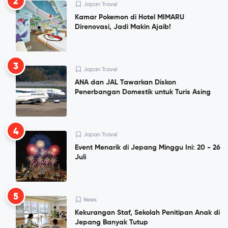
2
Japan Travel
Kamar Pokemon di Hotel MIMARU
Direnovasi, Jadi Makin Ajaib!
3
Japan Travel
ANA dan JAL Tawarkan Diskon
Penerbangan Domestik untuk Turis Asing
4
Japan Travel
Event Menarik di Jepang Minggu Ini: 20 - 26
Juli
5
News
Kekurangan Staf, Sekolah Penitipan Anak di
Jepang Banyak Tutup