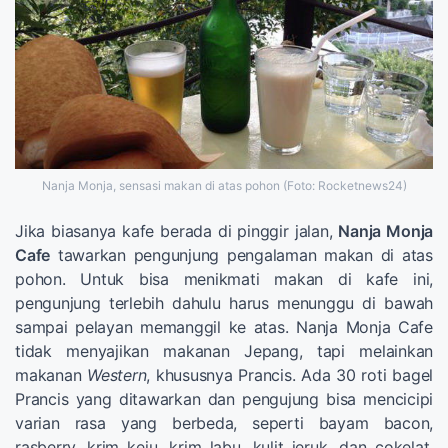
Nanja Monja, sensasi makan di atas pohon (Foto: Rocketnews24)
Jika biasanya kafe berada di pinggir jalan,
Nanja Monja
Cafe
tawarkan pengunjung pengalaman makan di atas
pohon. Untuk bisa menikmati makan di kafe ini,
pengunjung terlebih dahulu harus menunggu di bawah
sampai pelayan memanggil ke atas. Nanja Monja Cafe
tidak menyajikan makanan Jepang, tapi melainkan
makanan
Western
, khususnya Prancis. Ada 30 roti bagel
Prancis yang ditawarkan dan pengujung bisa mencicipi
varian rasa yang berbeda, seperti bayam bacon,
rasberry, krim keju, krim labu, kulit jeruk, dan cokelat.