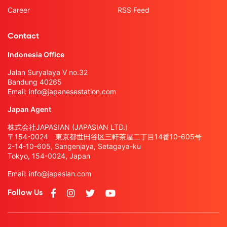
Career
RSS Feed
Contact
Indonesia Office
Jalan Suryalaya V no.32
Bandung 40265
Email:
info@japanesestation.com
Japan Agent
株式会社JAPASIAN (JAPASIAN LTD.)
〒154-0024 東京都世田谷区三軒茶屋二丁目14番10-605号
2-14-10-605, Sangenjaya, Setagaya-ku
Tokyo, 154-0024, Japan
Email:
info@japasian.com
Follow Us