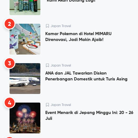
"Kami Akan Datang Lagi!"
2
Japan Travel
Kamar Pokemon di Hotel MIMARU
Direnovasi, Jadi Makin Ajaib!
3
Japan Travel
ANA dan JAL Tawarkan Diskon
Penerbangan Domestik untuk Turis Asing
4
Japan Travel
Event Menarik di Jepang Minggu Ini: 20 - 26
Juli