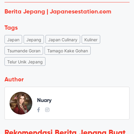
Berita Jepang | Japanesestation.com
Tags
Japan
Jepang
Japan Culinary
Kuliner
Tsumande Goran
Tamago Kake Gohan
Telur Unik Jepang
Author
Nuary
Rekomendasi Berita Jepang Buat