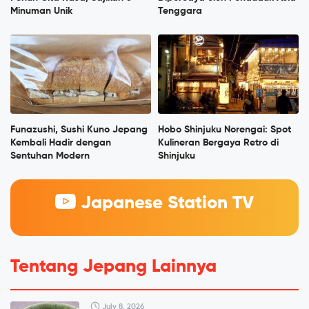
Minuman Unik
Tenggara
Funazushi, Sushi Kuno Jepang
Hobo Shinjuku Norengai: Spot
Kembali Hadir dengan
Kulineran Bergaya Retro di
Sentuhan Modern
Shinjuku
Japanese Station TV
Tentang Jepang Lainnya
July 8, 2026