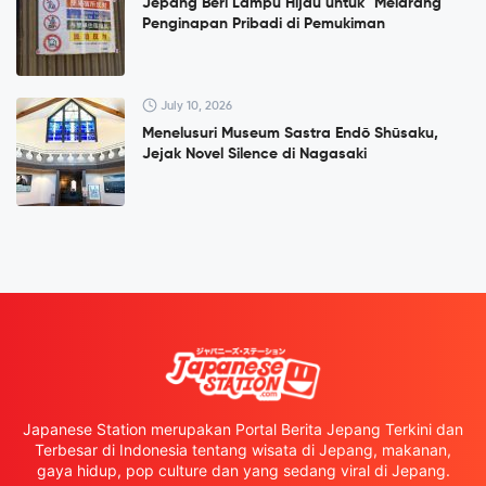
Jepang Beri Lampu Hijau untuk "Melarang"
Penginapan Pribadi di Pemukiman
July 10, 2026
Menelusuri Museum Sastra Endō Shūsaku,
Jejak Novel Silence di Nagasaki
Japanese Station merupakan Portal Berita Jepang Terkini dan
Terbesar di Indonesia tentang wisata di Jepang, makanan,
gaya hidup, pop culture dan yang sedang viral di Jepang.