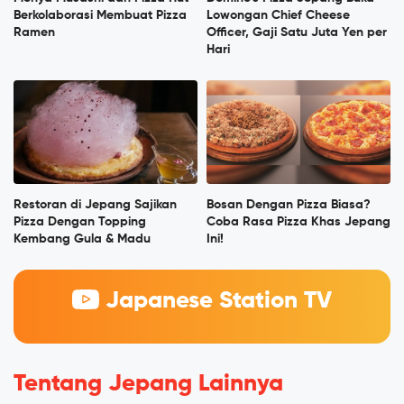
Berkolaborasi Membuat Pizza
Lowongan Chief Cheese
Ramen
Officer, Gaji Satu Juta Yen per
Hari
Restoran di Jepang Sajikan
Bosan Dengan Pizza Biasa?
Pizza Dengan Topping
Coba Rasa Pizza Khas Jepang
Kembang Gula & Madu
Ini!
Japanese Station TV
Tentang Jepang Lainnya