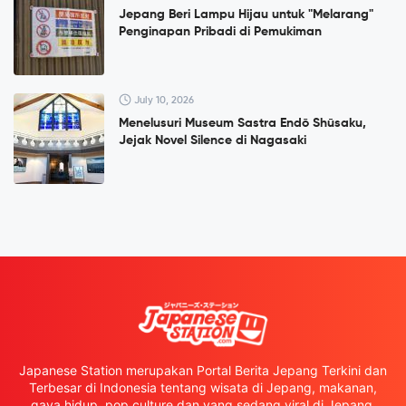
Jepang Beri Lampu Hijau untuk "Melarang"
Penginapan Pribadi di Pemukiman
July 10, 2026
Menelusuri Museum Sastra Endō Shūsaku,
Jejak Novel Silence di Nagasaki
Japanese Station merupakan Portal Berita Jepang Terkini dan
Terbesar di Indonesia tentang wisata di Jepang, makanan,
gaya hidup, pop culture dan yang sedang viral di Jepang.