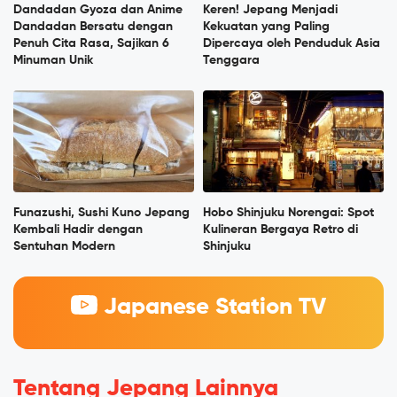
Dandadan Gyoza dan Anime
Keren! Jepang Menjadi
Dandadan Bersatu dengan
Kekuatan yang Paling
Penuh Cita Rasa, Sajikan 6
Dipercaya oleh Penduduk Asia
Minuman Unik
Tenggara
Funazushi, Sushi Kuno Jepang
Hobo Shinjuku Norengai: Spot
Kembali Hadir dengan
Kulineran Bergaya Retro di
Sentuhan Modern
Shinjuku
Japanese Station TV
Tentang Jepang Lainnya