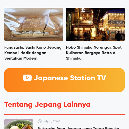
Funazushi, Sushi Kuno Jepang
Hobo Shinjuku Norengai: Spot
Kembali Hadir dengan
Kulineran Bergaya Retro di
Sentuhan Modern
Shinjuku
Japanese Station TV
Tentang Jepang Lainnya
July 8, 2026
Nukazuke Acar Jepang yang Tetap Populer