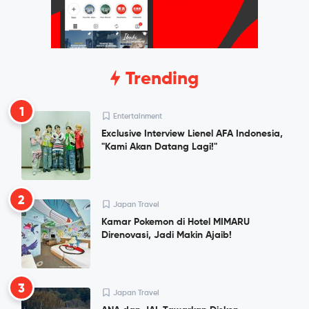
Trending
1
Entertainment
Exclusive Interview Lienel AFA Indonesia,
"Kami Akan Datang Lagi!"
2
Japan Travel
Kamar Pokemon di Hotel MIMARU
Direnovasi, Jadi Makin Ajaib!
3
Japan Travel