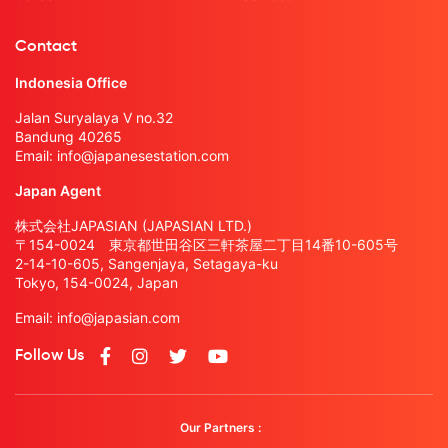
Contact
Indonesia Office
Jalan Suryalaya V no.32
Bandung 40265
Email:
info@japanesestation.com
Japan Agent
株式会社JAPASIAN (JAPASIAN LTD.)
〒154-0024 東京都世田谷区三軒茶屋二丁目14番10-605号
2-14-10-605, Sangenjaya, Setagaya-ku
Tokyo, 154-0024, Japan
Email:
info@japasian.com
Follow Us
Our Partners :