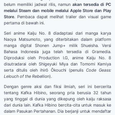
belum memiliki jadwal rilis, namun
akan tersedia di PC
melalui Steam dan mobile melalui Apple Store dan Play
Store
. Pembaca dapat melihat trailer dan visual game
pertama di bawah ini.
Seri anime Kaiju No. 8 diadaptasi dari manga karya
Naoya Matsumoto, yang diterbitakan dalam platform
manga digital Shonen Jump+ milik Shueisha. Versi
Bahasa Indonesia juga telah tersedia di Gramedia.
Diproduksi oleh Production I.G, anime Kaiju No. 8
disutradarai oleh Shigeyuki Miya dan Tomomi Kamiya
serta ditulis oleh ihirō Ōkouchi (penulis
Code Geass:
Lelouch of the Rebellion
).
Dengan genre aksi dan fiksi ilmiah, seri ini bercerita
tentang Kafka Hibino, seorang pria berusia 32 tahun
yang tinggal di dunia yang dikepung oleh kaiju raksasa
dari dunia lain. Kafka Hibino bercita-cita untuk masuk ke
dalam Pasukan Pertahanan. Dia berjanji untuk mendaftar