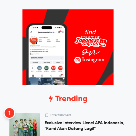
Trending
1
Entertainment
Exclusive Interview Lienel AFA Indonesia,
"Kami Akan Datang Lagi!"