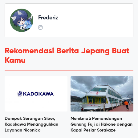
Frederiz
Rekomendasi Berita Jepang Buat
Kamu
Dampak Serangan Siber,
Menikmati Pemandangan
Kadokawa Menangguhkan
Gunung Fuji di Hakone dengan
Layanan Niconico
Kapal Pesiar Sorakaze