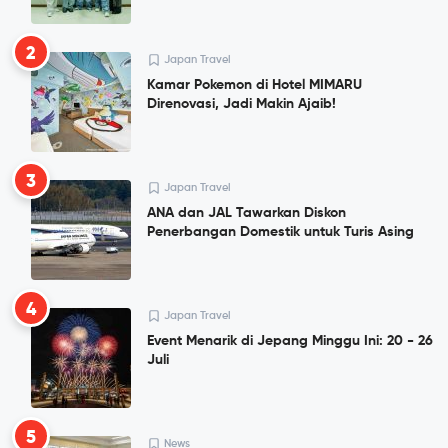
2
Japan Travel
Kamar Pokemon di Hotel MIMARU
Direnovasi, Jadi Makin Ajaib!
3
Japan Travel
ANA dan JAL Tawarkan Diskon
Penerbangan Domestik untuk Turis Asing
4
Japan Travel
Event Menarik di Jepang Minggu Ini: 20 - 26
Juli
5
News