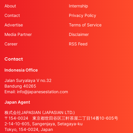
About
Internship
Contact
Privacy Policy
Advertise
Terms of Service
Media Partner
Disclaimer
Career
RSS Feed
Contact
Indonesia Office
Jalan Suryalaya V no.32
Bandung 40265
Email:
info@japanesestation.com
Japan Agent
株式会社JAPASIAN (JAPASIAN LTD.)
〒154-0024 東京都世田谷区三軒茶屋二丁目14番10-605号
2-14-10-605, Sangenjaya, Setagaya-ku
Tokyo, 154-0024, Japan