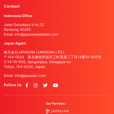
Contact
Indonesia Office
Jalan Suryalaya V no.32
Bandung 40265
Email:
info@japanesestation.com
Japan Agent
株式会社JAPASIAN (JAPASIAN LTD.)
〒154-0024 東京都世田谷区三軒茶屋二丁目14番10-605号
2-14-10-605, Sangenjaya, Setagaya-ku
Tokyo, 154-0024, Japan
Email:
info@japasian.com
Follow Us
Our Partners :