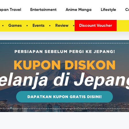
apan Travel
Entertainment
Anime Manga
Lifestyle
C
Games
Events
Review
Discount Voucher