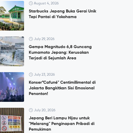
August 4, 2026
Starbucks Jepang Buka Gerai Unik
Tepi Pantai di Yokohama
July 29, 2026
Gempa Magnitudo 6,8 Guncang
Kumamoto Jepang: Kerusakan
Terjadi di Sejumlah Area
July 23, 2026
Konser”Cafuné" Centimillimental di
Jakarta Bangkitkan Sisi Emosional
Penonton!
July 20, 2026
Jepang Beri Lampu Hijau untuk
"Melarang" Penginapan Pribadi di
Pemukiman