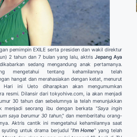
an pemimpin EXILE serta presiden dan wakil direktur
un) 2 tahun dan 7 bulan yang lalu, aktris
Jepang Aya
dikabarkan sedang mengandung anak pertamanya.
ng mengetahui tentang kehamilannya telah
gan hangat dan merahasiakan dengan ketat, menurut
. Hari ini Ueto diharapkan akan mengumumkan
a resmi. Dilansir dari tokyohive.com, ia akan menjadi
umur 30 tahun dan sebelumnya ia telah menunjukkan
uk menjadi seorang ibu dengan berkata "
Saya ingin
elum saya berumur 30 tahun
," dan memberitahu orang-
gnya. Aktris cantik ini mengetahui kehamilannya saat
syuting untuk drama berjudul "
I'm Home
" yang telah