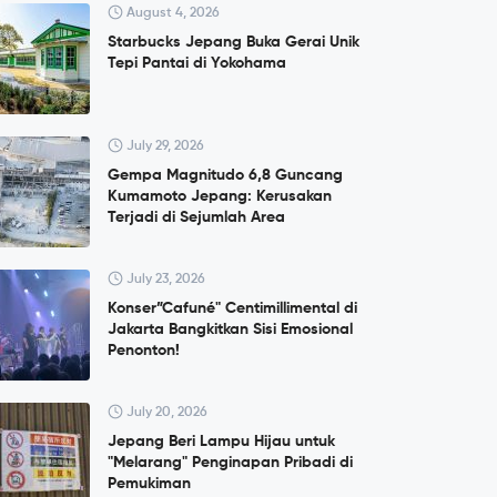
August 4, 2026
Starbucks Jepang Buka Gerai Unik
Tepi Pantai di Yokohama
July 29, 2026
Gempa Magnitudo 6,8 Guncang
Kumamoto Jepang: Kerusakan
Terjadi di Sejumlah Area
July 23, 2026
Konser”Cafuné" Centimillimental di
Jakarta Bangkitkan Sisi Emosional
Penonton!
July 20, 2026
Jepang Beri Lampu Hijau untuk
"Melarang" Penginapan Pribadi di
Pemukiman