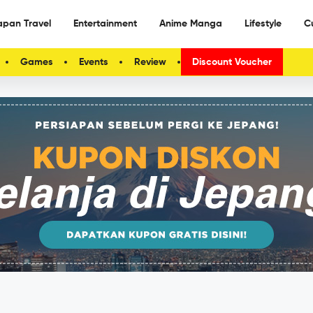
apan Travel
Entertainment
Anime Manga
Lifestyle
C
Games
Events
Review
Discount Voucher