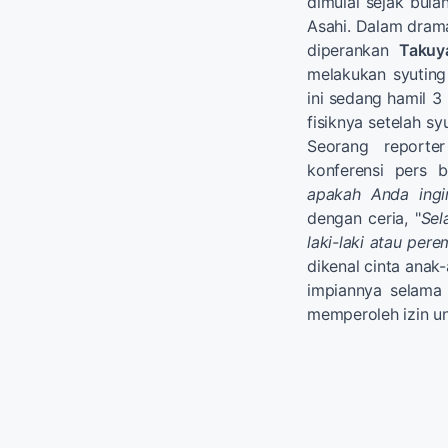
dimulai sejak bula
Asahi. Dalam drama 
diperankan
Takuy
melakukan syuting 
ini sedang hamil 3 
fisiknya setelah sy
Seorang reporte
konferensi pers b
apakah Anda ingi
dengan ceria, "
Sel
laki-laki atau per
dikenal cinta ana
impiannya selama
memperoleh izin u