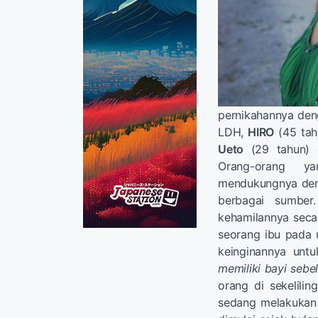
pernikahannya deng
LDH,
HIRO
(45 tah
Ueto
(29 tahun) 
Orang-orang ya
mendukungnya den
berbagai sumber
kehamilannya secar
seorang ibu pada 
keinginannya unt
memiliki bayi seb
orang di sekelilin
sedang melakukan 