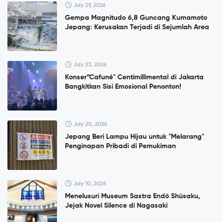
July 29, 2026
Gempa Magnitudo 6,8 Guncang Kumamoto
Jepang: Kerusakan Terjadi di Sejumlah Area
July 23, 2026
Konser”Cafuné" Centimillimental di Jakarta
Bangkitkan Sisi Emosional Penonton!
July 20, 2026
Jepang Beri Lampu Hijau untuk "Melarang"
Penginapan Pribadi di Pemukiman
July 10, 2026
Menelusuri Museum Sastra Endō Shūsaku,
Jejak Novel Silence di Nagasaki