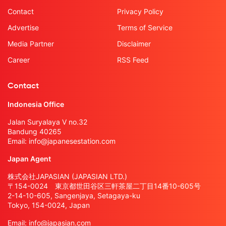
Contact
Privacy Policy
Advertise
Terms of Service
Media Partner
Disclaimer
Career
RSS Feed
Contact
Indonesia Office
Jalan Suryalaya V no.32
Bandung 40265
Email:
info@japanesestation.com
Japan Agent
株式会社JAPASIAN (JAPASIAN LTD.)
〒154-0024 東京都世田谷区三軒茶屋二丁目14番10-605号
2-14-10-605, Sangenjaya, Setagaya-ku
Tokyo, 154-0024, Japan
Email:
info@japasian.com