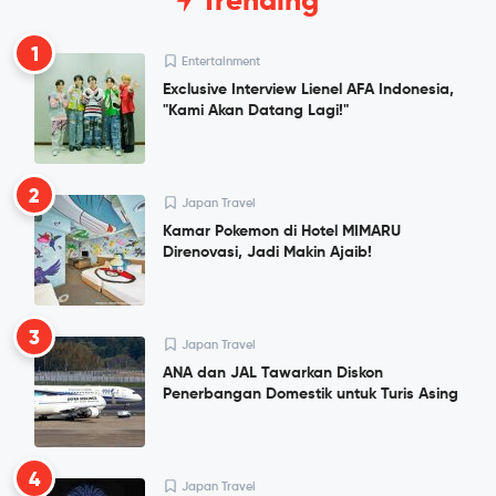
Trending
1
Entertainment
Exclusive Interview Lienel AFA Indonesia,
"Kami Akan Datang Lagi!"
2
Japan Travel
Kamar Pokemon di Hotel MIMARU
Direnovasi, Jadi Makin Ajaib!
3
Japan Travel
ANA dan JAL Tawarkan Diskon
Penerbangan Domestik untuk Turis Asing
4
Japan Travel