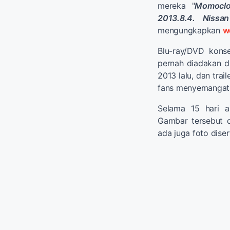
mereka "
Momocl
2013.8.4. Nissa
mengungkapkan
w
Blu-ray/DVD konse
pernah diadakan d
2013 lalu, dan trai
fans menyemangati
Selama 15 hari a
Gambar tersebut d
ada juga foto dise