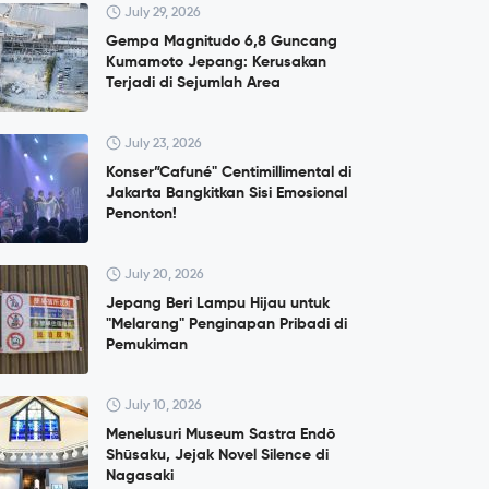
July 29, 2026
Gempa Magnitudo 6,8 Guncang
Kumamoto Jepang: Kerusakan
Terjadi di Sejumlah Area
July 23, 2026
Konser”Cafuné" Centimillimental di
Jakarta Bangkitkan Sisi Emosional
Penonton!
July 20, 2026
Jepang Beri Lampu Hijau untuk
"Melarang" Penginapan Pribadi di
Pemukiman
July 10, 2026
Menelusuri Museum Sastra Endō
Shūsaku, Jejak Novel Silence di
Nagasaki