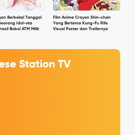
an Berbekal Tanggal
Film Anime Crayon Shin-chan
 Seorang Idol-ota
Yang Bertema Kung-Fu Rilis
asil Bobol ATM Milik
Visual Poster dan Trailernya
se Station TV