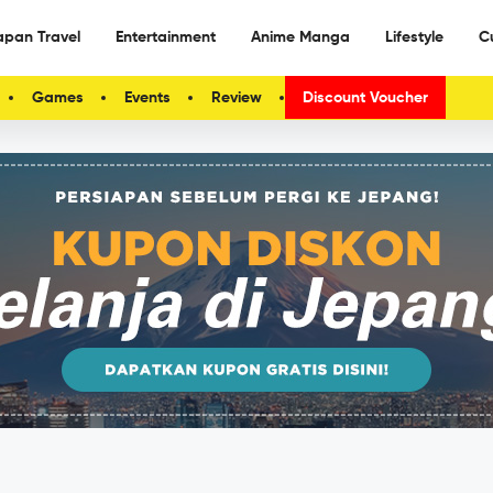
apan Travel
Entertainment
Anime Manga
Lifestyle
C
Games
Events
Review
Discount Voucher