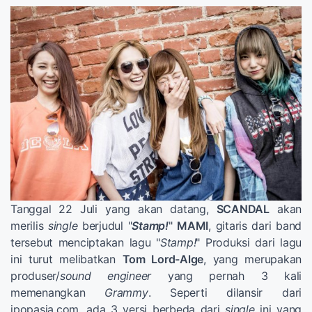
Tanggal 22 Juli yang akan datang,
SCANDAL
akan
merilis
single
berjudul "
Stamp!
"
MAMI
, gitaris dari band
tersebut menciptakan lagu "
Stamp!
" Produksi dari lagu
ini turut melibatkan
Tom Lord-Alge
, yang merupakan
produser/
sound engineer
yang pernah 3 kali
memenangkan
Grammy
. Seperti dilansir dari
jpopasia.com, ada 3 versi berbeda dari
single
ini yang