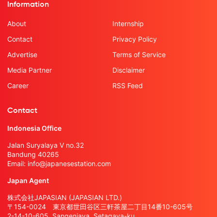
Information
About
Internship
Contact
Privacy Policy
Advertise
Terms of Service
Media Partner
Disclaimer
Career
RSS Feed
Contact
Indonesia Office
Jalan Suryalaya V no.32
Bandung 40265
Email:
info@japanesestation.com
Japan Agent
株式会社JAPASIAN (JAPASIAN LTD.)
〒154-0024 東京都世田谷区三軒茶屋二丁目14番10-605号
2-14-10-605, Sangenjaya, Setagaya-ku