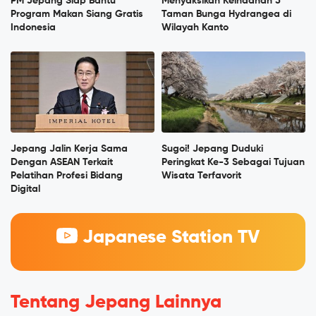
PM Jepang Siap Bantu
Menyaksikan Keindahan 5
Program Makan Siang Gratis
Taman Bunga Hydrangea di
Indonesia
Wilayah Kanto
Jepang Jalin Kerja Sama
Sugoi! Jepang Duduki
Dengan ASEAN Terkait
Peringkat Ke-3 Sebagai Tujuan
Pelatihan Profesi Bidang
Wisata Terfavorit
Digital
Japanese Station TV
Tentang Jepang Lainnya