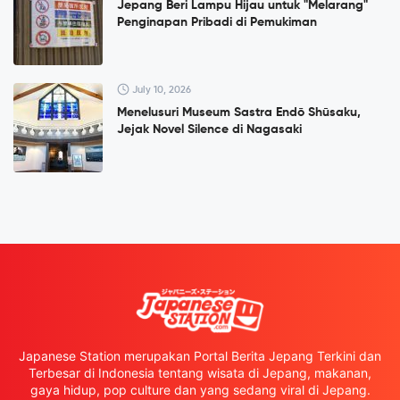
Jepang Beri Lampu Hijau untuk "Melarang"
Penginapan Pribadi di Pemukiman
July 10, 2026
Menelusuri Museum Sastra Endō Shūsaku,
Jejak Novel Silence di Nagasaki
Japanese Station merupakan Portal Berita Jepang Terkini dan
Terbesar di Indonesia tentang wisata di Jepang, makanan,
gaya hidup, pop culture dan yang sedang viral di Jepang.