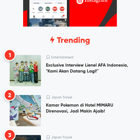
Trending
1
Entertainment
Exclusive Interview Lienel AFA Indonesia,
"Kami Akan Datang Lagi!"
2
Japan Travel
Kamar Pokemon di Hotel MIMARU
Direnovasi, Jadi Makin Ajaib!
3
Japan Travel