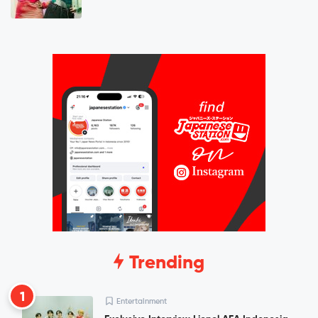
Trending
1
Entertainment