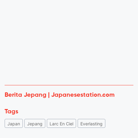
Berita Jepang | Japanesestation.com
Tags
Japan
Jepang
Larc En Ciel
Everlasting