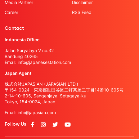
Media Partner
Disclaimer
Career
RSS Feed
Contact
Indonesia Office
Jalan Suryalaya V no.32
Bandung 40265
Email:
info@japanesestation.com
Japan Agent
株式会社JAPASIAN (JAPASIAN LTD.)
〒154-0024 東京都世田谷区三軒茶屋二丁目14番10-605号
2-14-10-605, Sangenjaya, Setagaya-ku
Tokyo, 154-0024, Japan
Email:
info@japasian.com
Follow Us