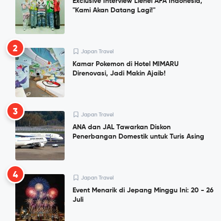
Exclusive Interview Lienel AFA Indonesia,
"Kami Akan Datang Lagi!"
2
Japan Travel
Kamar Pokemon di Hotel MIMARU
Direnovasi, Jadi Makin Ajaib!
3
Japan Travel
ANA dan JAL Tawarkan Diskon
Penerbangan Domestik untuk Turis Asing
4
Japan Travel
Event Menarik di Jepang Minggu Ini: 20 - 26
Juli