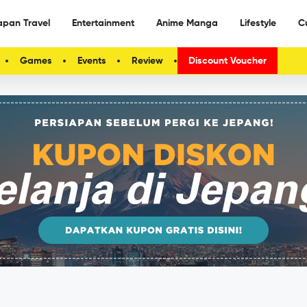
apan Travel
Entertainment
Anime Manga
Lifestyle
C
Games
Events
Review
Discount Voucher