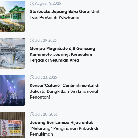
August 4, 2026
Starbucks Jepang Buka Gerai Unik
Tepi Pantai di Yokohama
July 29, 2026
Gempa Magnitudo 6,8 Guncang
Kumamoto Jepang: Kerusakan
Terjadi di Sejumlah Area
July 23, 2026
Konser”Cafuné" Centimillimental di
Jakarta Bangkitkan Sisi Emosional
Penonton!
July 20, 2026
Jepang Beri Lampu Hijau untuk
"Melarang" Penginapan Pribadi di
Pemukiman