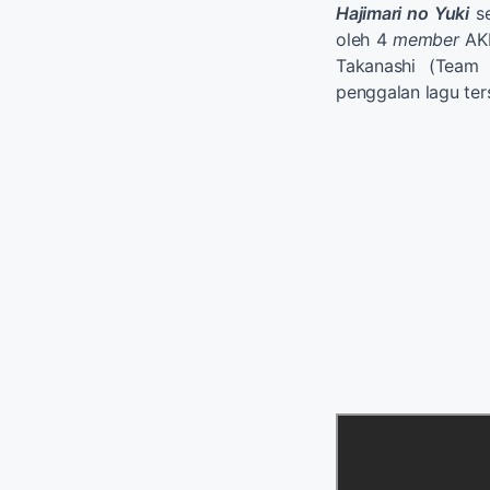
Hajimari no Yuki
se
oleh 4
member
AKB
Takanashi (Team
penggalan lagu ter