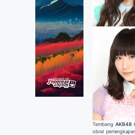
Tembang
AKB48
k
obral perlengkapa