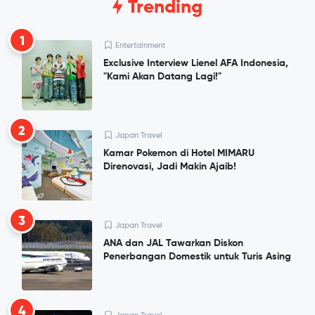
Trending
1
Entertainment
Exclusive Interview Lienel AFA Indonesia,
"Kami Akan Datang Lagi!"
2
Japan Travel
Kamar Pokemon di Hotel MIMARU
Direnovasi, Jadi Makin Ajaib!
3
Japan Travel
ANA dan JAL Tawarkan Diskon
Penerbangan Domestik untuk Turis Asing
4