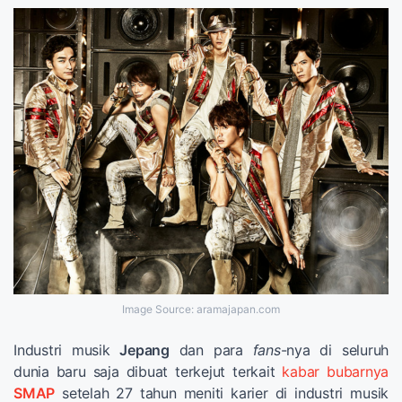
Image Source: aramajapan.com
Industri musik
Jepang
dan para
fans
-nya di seluruh
dunia baru saja dibuat terkejut terkait
kabar bubarnya
SMAP
setelah 27 tahun meniti karier di industri musik