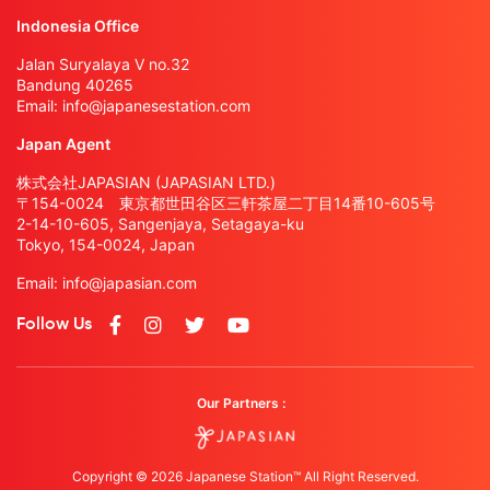
Indonesia Office
Jalan Suryalaya V no.32
Bandung 40265
Email:
info@japanesestation.com
Japan Agent
株式会社JAPASIAN (JAPASIAN LTD.)
〒154-0024 東京都世田谷区三軒茶屋二丁目14番10-605号
2-14-10-605, Sangenjaya, Setagaya-ku
Tokyo, 154-0024, Japan
Email:
info@japasian.com
Follow Us
Our Partners :
Copyright © 2026 Japanese Station™ All Right Reserved.