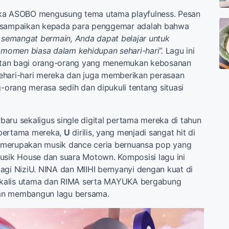
ka ASOBO mengusung tema utama playfulness. Pesan
 sampaikan kepada para penggemar adalah bahwa
i semangat bermain, Anda dapat belajar untuk
omen biasa dalam kehidupan sehari-hari”.
Lagu ini
tan bagi orang-orang yang menemukan kebosanan
ehari-hari mereka dan juga memberikan perasaan
g-orang merasa sedih dan dipukuli tentang situasi
erbaru sekaligus single digital pertama mereka di tahun
 pertama mereka,
U
dirilis, yang menjadi sangat hit di
ni merupakan musik dance ceria bernuansa pop yang
usik House dan suara Motown. Komposisi lagu ini
agi NiziU. NINA dan MIIHI bernyanyi dengan kuat di
kalis utama dan RIMA serta MAYUKA bergabung
an membangun lagu bersama.