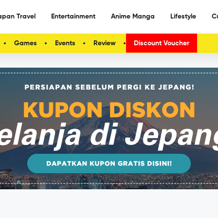
apan Travel
Entertainment
Anime Manga
Lifestyle
C
Games
Events
Review
Discount Voucher