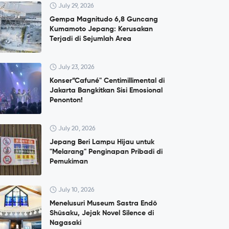
July 29, 2026
Gempa Magnitudo 6,8 Guncang
Kumamoto Jepang: Kerusakan
Terjadi di Sejumlah Area
July 23, 2026
Konser”Cafuné" Centimillimental di
Jakarta Bangkitkan Sisi Emosional
Penonton!
July 20, 2026
Jepang Beri Lampu Hijau untuk
"Melarang" Penginapan Pribadi di
Pemukiman
July 10, 2026
Menelusuri Museum Sastra Endō
Shūsaku, Jejak Novel Silence di
Nagasaki