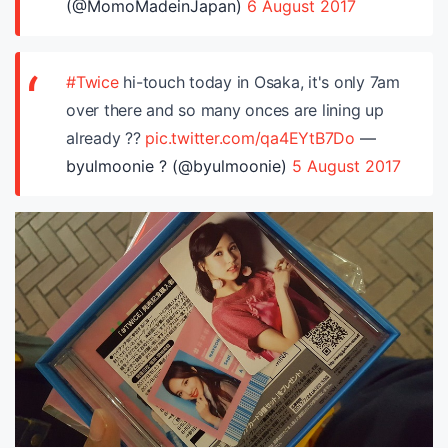
(@MomoMadeinJapan)
6 August 2017
#Twice
hi-touch today in Osaka, it's only 7am
over there and so many onces are lining up
already ??
pic.twitter.com/qa4EYtB7Do
—
byulmoonie ? (@byulmoonie)
5 August 2017