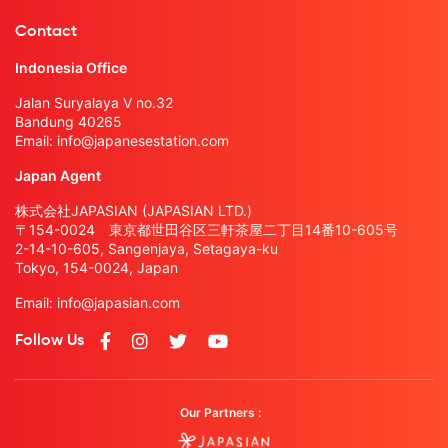
Contact
Indonesia Office
Jalan Suryalaya V no.32
Bandung 40265
Email:
info@japanesestation.com
Japan Agent
株式会社JAPASIAN (JAPASIAN LTD.)
〒154-0024 東京都世田谷区三軒茶屋二丁目14番10-605号
2-14-10-605, Sangenjaya, Setagaya-ku
Tokyo, 154-0024, Japan
Email:
info@japasian.com
Follow Us
Our Partners :