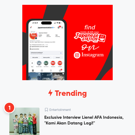
Trending
1
Entertainment
Exclusive Interview Lienel AFA Indonesia,
"Kami Akan Datang Lagi!"