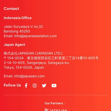
Contact
Indonesia Office
Jalan Suryalaya V no.32
Bandung 40265
Email:
info@japanesestation.com
Japan Agent
株式会社JAPASIAN (JAPASIAN LTD.)
〒154-0024 東京都世田谷区三軒茶屋二丁目14番10-605号
2-14-10-605, Sangenjaya, Setagaya-ku
Tokyo, 154-0024, Japan
Email:
info@japasian.com
Follow Us
Our Partners :