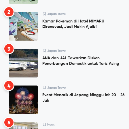
2
Japan Travel
Kamar Pokemon di Hotel MIMARU
Direnovasi, Jadi Makin Ajaib!
3
Japan Travel
ANA dan JAL Tawarkan Diskon
Penerbangan Domestik untuk Turis Asing
4
Japan Travel
Event Menarik di Jepang Minggu Ini: 20 - 26
Juli
5
News