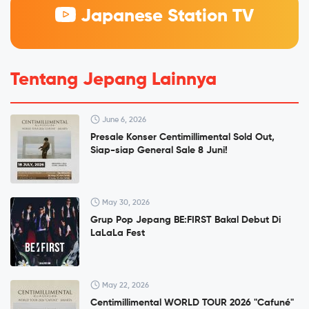
Japanese Station TV
Tentang Jepang Lainnya
June 6, 2026
Presale Konser Centimillimental Sold Out,
Siap-siap General Sale 8 Juni!
May 30, 2026
Grup Pop Jepang BE:FIRST Bakal Debut Di
LaLaLa Fest
May 22, 2026
Centimillimental WORLD TOUR 2026 "Cafuné"