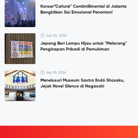
Konser”Cafuné" Centimillimental di Jakarta
Bangkitkan Sisi Emosional Penonton!
July 20, 2026
Jepang Beri Lampu Hijau untuk "Melarang"
Penginapan Pribadi di Pemukiman
July 10, 2026
Menelusuri Museum Sastra Endō Shūsaku,
Jejak Novel Silence di Nagasaki