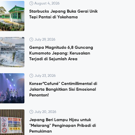
August 4, 2026
Starbucks Jepang Buka Gerai Unik
Tepi Pantai di Yokohama
July 29, 2026
Gempa Magnitudo 6,8 Guncang
Kumamoto Jepang: Kerusakan
Terjadi di Sejumlah Area
July 23, 2026
Konser”Cafuné" Centimillimental di
Jakarta Bangkitkan Sisi Emosional
Penonton!
July 20, 2026
Jepang Beri Lampu Hijau untuk
"Melarang" Penginapan Pribadi di
Pemukiman