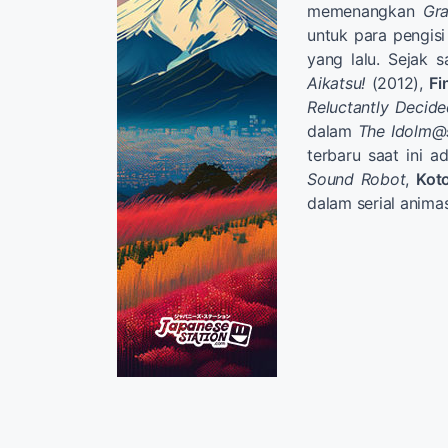
memenangkan
Gra
untuk para pengis
yang lalu. Sejak s
Aikatsu!
(2012),
Fi
Reluctantly Decid
dalam
The Idolm@st
terbaru saat ini 
Sound Robot
,
Koto
dalam serial anim