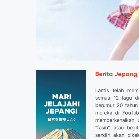
Berita Jepang
Lantis telah mem
semua 12 lagu da
berumur 20 tahu
mereka di YouTube
memperkenalkan 
"fasih", atau beg
sendiri akan dik