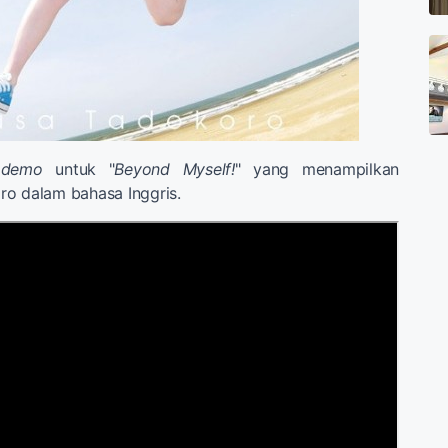
o
demo
untuk "
Beyond Myself!
" yang menampilkan
ro dalam bahasa Inggris.