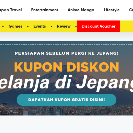
apan Travel
Entertainment
Anime Manga
Lifestyle
C
Games
Events
Review
Discount Voucher