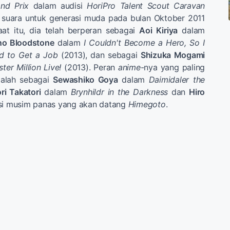
nd Prix
dalam audisi
HoriPro Talent Scout Caravan
i suara untuk generasi muda pada bulan Oktober 2011
aat itu, dia telah berperan sebagai
Aoi Kiriya
dalam
no Bloodstone
dalam
I Couldn't Become a Hero, So I
ed to Get a Job
(2013), dan sebagai
Shizuka Mogami
er Million Live!
(2013). Peran
anime
-nya yang paling
adalah sebagai
Sewashiko Goya
dalam
Daimidaler the
ri Takatori
dalam
Brynhildr in the Darkness
dan
Hiro
asi musim panas yang akan datang
Himegoto
.