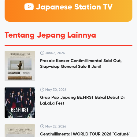
Japanese Station TV
Tentang Jepang Lainnya
June 6, 2026
Presale Konser Centimillimental Sold Out,
Siap-siap General Sale 8 Juni!
May 30, 2026
Grup Pop Jepang BE:FIRST Bakal Debut Di
LaLaLa Fest
May 22, 2026
Centimillimental WORLD TOUR 2026 "Cafuné"