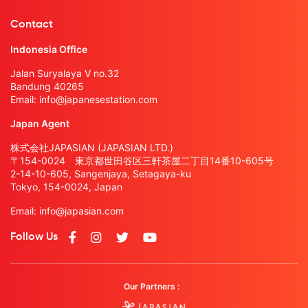
Contact
Indonesia Office
Jalan Suryalaya V no.32
Bandung 40265
Email:
info@japanesestation.com
Japan Agent
株式会社JAPASIAN (JAPASIAN LTD.)
〒154-0024 東京都世田谷区三軒茶屋二丁目14番10-605号
2-14-10-605, Sangenjaya, Setagaya-ku
Tokyo, 154-0024, Japan
Email:
info@japasian.com
Follow Us
Our Partners :