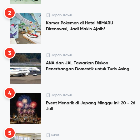
2
Japan Travel
Kamar Pokemon di Hotel MIMARU
Direnovasi, Jadi Makin Ajaib!
3
Japan Travel
ANA dan JAL Tawarkan Diskon
Penerbangan Domestik untuk Turis Asing
4
Japan Travel
Event Menarik di Jepang Minggu Ini: 20 - 26
Juli
5
News