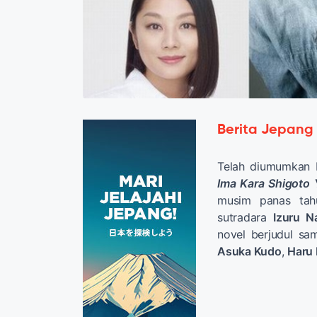
Berita Jepang
Telah diumumkan
Ima Kara Shigoto
musim panas tahu
sutradara
Izuru N
novel berjudul s
Asuka Kudo
,
Haru 