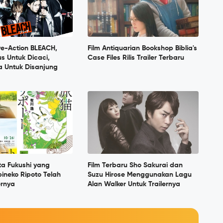
ve-Action BLEACH,
Film Antiquarian Bookshop Biblia's
us Untuk Dicaci,
Case Files Rilis Trailer Terbaru
sa Untuk Disanjung
ota Fukushi yang
Film Terbaru Sho Sakurai dan
bineko Ripoto Telah
Suzu Hirose Menggunakan Lagu
lernya
Alan Walker Untuk Trailernya