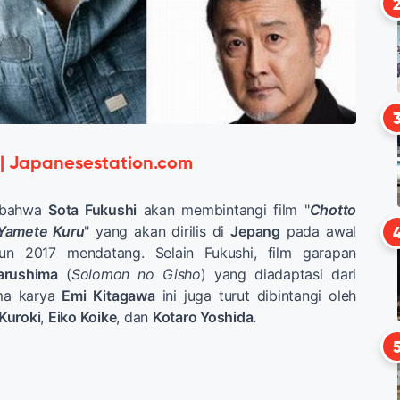
 | Japanesestation.com
 bahwa
Sota Fukushi
akan membintangi film "
Chotto
 Yamete Kuru
" yang akan dirilis di
Jepang
pada awal
n 2017 mendatang. Selain Fukushi, film garapan
arushima
(
Solomon no Gisho
) yang diadaptasi dari
ama karya
Emi Kitagawa
ini juga turut dibintangi oleh
Kuroki
,
Eiko Koike
, dan
Kotaro Yoshida
.