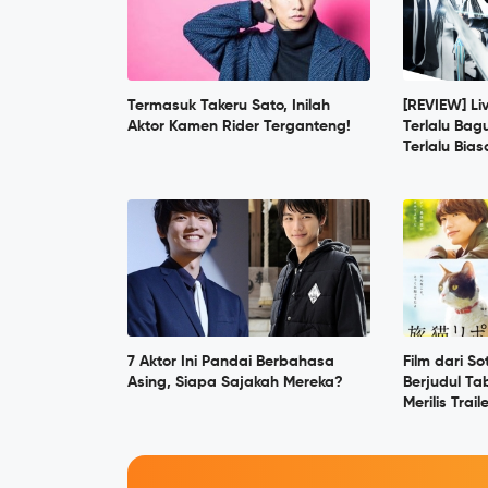
Termasuk Takeru Sato, Inilah
[REVIEW] Li
Aktor Kamen Rider Terganteng!
Terlalu Bag
Terlalu Bia
7 Aktor Ini Pandai Berbahasa
Film dari S
Asing, Siapa Sajakah Mereka?
Berjudul Ta
Merilis Trai