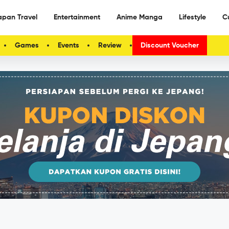
apan Travel
Entertainment
Anime Manga
Lifestyle
C
Games
Events
Review
Discount Voucher