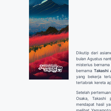
Dikutip dari asian
bulan Agustus nant
misterius bernam
bernama
Takashi
yang bekerja ter
tertabrak kereta 
Setelah pertemua
Osaka, Takashi 
mendapat hasil yan
melihat Yamamoto