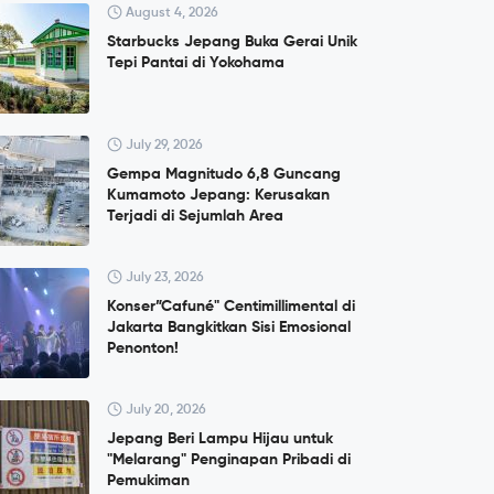
August 4, 2026
Starbucks Jepang Buka Gerai Unik
Tepi Pantai di Yokohama
July 29, 2026
Gempa Magnitudo 6,8 Guncang
Kumamoto Jepang: Kerusakan
Terjadi di Sejumlah Area
July 23, 2026
Konser”Cafuné" Centimillimental di
Jakarta Bangkitkan Sisi Emosional
Penonton!
July 20, 2026
Jepang Beri Lampu Hijau untuk
"Melarang" Penginapan Pribadi di
Pemukiman