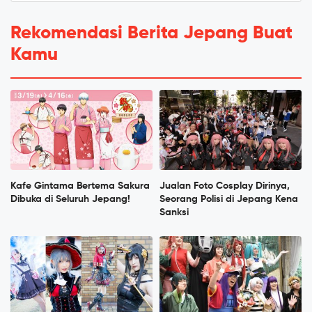
Rekomendasi Berita Jepang Buat
Kamu
Kafe Gintama Bertema Sakura
Jualan Foto Cosplay Dirinya,
Dibuka di Seluruh Jepang!
Seorang Polisi di Jepang Kena
Sanksi