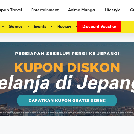
apan Travel
Entertainment
Anime Manga
Lifestyle
C
Games
Events
Review
Discount Voucher