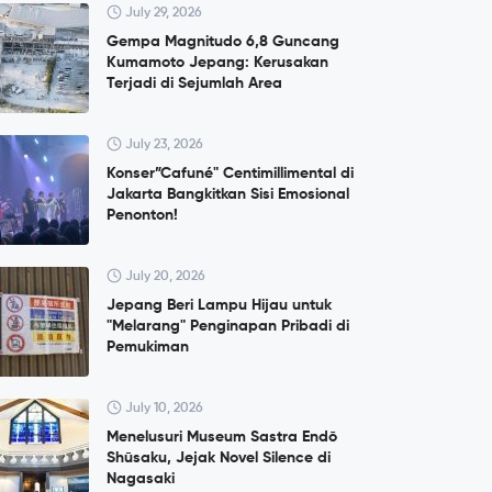
July 29, 2026
Gempa Magnitudo 6,8 Guncang
Kumamoto Jepang: Kerusakan
Terjadi di Sejumlah Area
July 23, 2026
Konser”Cafuné" Centimillimental di
Jakarta Bangkitkan Sisi Emosional
Penonton!
July 20, 2026
Jepang Beri Lampu Hijau untuk
"Melarang" Penginapan Pribadi di
Pemukiman
July 10, 2026
Menelusuri Museum Sastra Endō
Shūsaku, Jejak Novel Silence di
Nagasaki