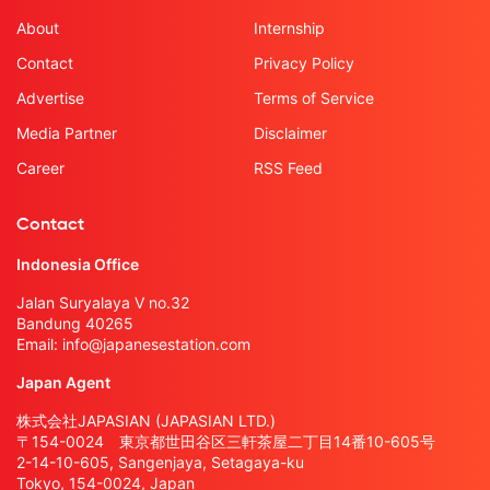
About
Internship
Contact
Privacy Policy
Advertise
Terms of Service
Media Partner
Disclaimer
Career
RSS Feed
Contact
Indonesia Office
Jalan Suryalaya V no.32
Bandung 40265
Email:
info@japanesestation.com
Japan Agent
株式会社JAPASIAN (JAPASIAN LTD.)
〒154-0024 東京都世田谷区三軒茶屋二丁目14番10-605号
2-14-10-605, Sangenjaya, Setagaya-ku
Tokyo, 154-0024, Japan