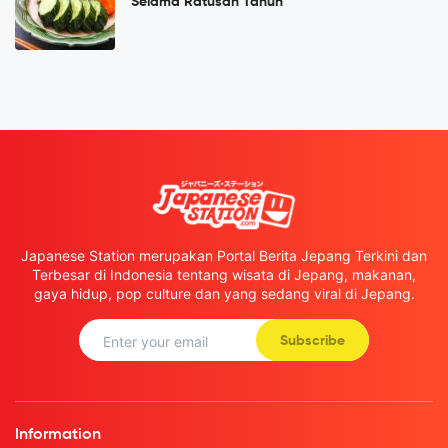
Selama Ratusan Tahun
Japanese Station merupakan Portal Berita Jepang Terkini dan
Terbesar di Indonesia tentang wisata di Jepang, makanan,
gaya hidup, pop culture dan yang sedang viral di Jepang.
Subscribe
Information