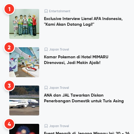
1
Entertainment
Exclusive Interview Lienel AFA Indonesia,
"Kami Akan Datang Lagi!"
2
Japan Travel
Kamar Pokemon di Hotel MIMARU
Direnovasi, Jadi Makin Ajaib!
3
Japan Travel
ANA dan JAL Tawarkan Diskon
Penerbangan Domestik untuk Turis Asing
4
Japan Travel
Event Menarik di Jepang Minggu Ini: 20 - 26