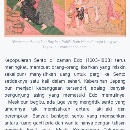
"
Women and an Infant Boy in a Public Bath House
" karya Utagawa
Toyokuni I (wattention.com)
Kepopuleran Sento di zaman Edo (1603-1868) terus
meningkat, membuat orang-orang (bahkan yang miskin
sekalipun) menyisihkan uang untuk pergi ke Sento
setidaknya satu kali dalam sehari. Kebersihan Jepang
pun menjadi kebanggaan tersendiri, apalagi banyak
pengunjung asing yang memasuki Edo memujinya.
Meskipun begitu, ada juga yang mengritik sento yang
umumnya tak memisahkan antara laki-laki dan
perempuan. Banyak banbget sento yang memsahkan
antara ruang ganti pria dan wanita hanya dengan tulisan
pemisah kecil saja. Meski Keshogunan Tokugawa