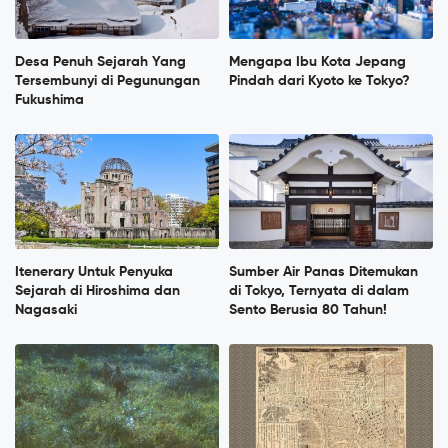
Desa Penuh Sejarah Yang
Mengapa Ibu Kota Jepang
Tersembunyi di Pegunungan
Pindah dari Kyoto ke Tokyo?
Fukushima
Itenerary Untuk Penyuka
Sumber Air Panas Ditemukan
Sejarah di Hiroshima dan
di Tokyo, Ternyata di dalam
Nagasaki
Sento Berusia 80 Tahun!