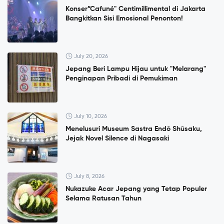
Konser”Cafuné" Centimillimental di Jakarta
Bangkitkan Sisi Emosional Penonton!
July 20, 2026
Jepang Beri Lampu Hijau untuk "Melarang"
Penginapan Pribadi di Pemukiman
July 10, 2026
Menelusuri Museum Sastra Endō Shūsaku,
Jejak Novel Silence di Nagasaki
July 8, 2026
Nukazuke Acar Jepang yang Tetap Populer
Selama Ratusan Tahun