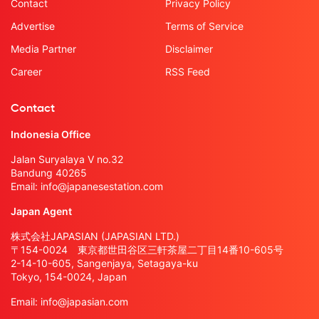
Contact
Privacy Policy
Advertise
Terms of Service
Media Partner
Disclaimer
Career
RSS Feed
Contact
Indonesia Office
Jalan Suryalaya V no.32
Bandung 40265
Email:
info@japanesestation.com
Japan Agent
株式会社JAPASIAN (JAPASIAN LTD.)
〒154-0024 東京都世田谷区三軒茶屋二丁目14番10-605号
2-14-10-605, Sangenjaya, Setagaya-ku
Tokyo, 154-0024, Japan
Email:
info@japasian.com