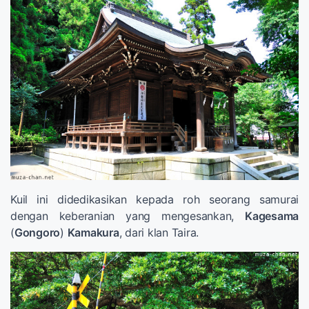
Kuil ini didedikasikan kepada roh seorang samurai
dengan keberanian yang mengesankan,
Kagesama
(
Gongoro
)
Kamakura
, dari klan Taira.