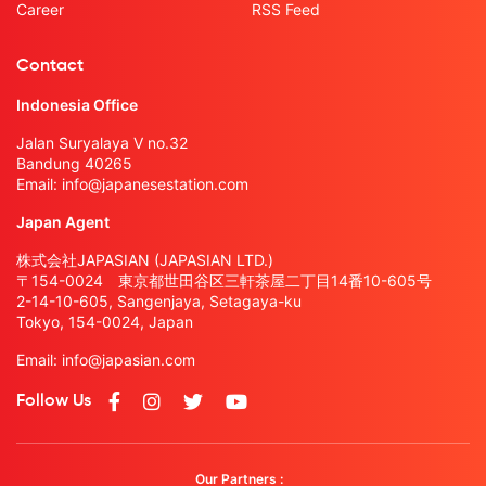
Career
RSS Feed
Contact
Indonesia Office
Jalan Suryalaya V no.32
Bandung 40265
Email:
info@japanesestation.com
Japan Agent
株式会社JAPASIAN (JAPASIAN LTD.)
〒154-0024 東京都世田谷区三軒茶屋二丁目14番10-605号
2-14-10-605, Sangenjaya, Setagaya-ku
Tokyo, 154-0024, Japan
Email:
info@japasian.com
Follow Us
Our Partners :