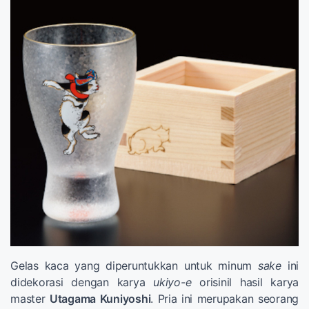
Gelas kaca yang diperuntukkan untuk minum
sake
ini
didekorasi dengan karya
ukiyo-e
orisinil hasil karya
master
Utagama Kuniyoshi
. Pria ini merupakan seorang