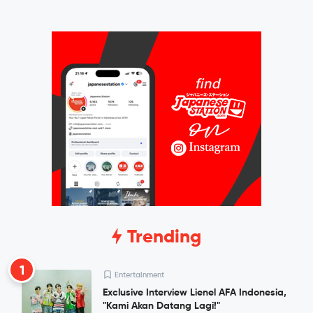
Trending
1
Entertainment
Exclusive Interview Lienel AFA Indonesia,
"Kami Akan Datang Lagi!"