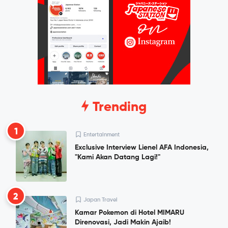
Trending
1
Entertainment
Exclusive Interview Lienel AFA Indonesia,
"Kami Akan Datang Lagi!"
2
Japan Travel
Kamar Pokemon di Hotel MIMARU
Direnovasi, Jadi Makin Ajaib!