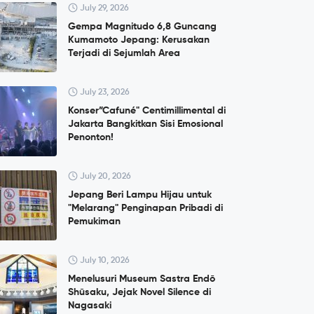
July 29, 2026
Gempa Magnitudo 6,8 Guncang
Kumamoto Jepang: Kerusakan
Terjadi di Sejumlah Area
July 23, 2026
Konser”Cafuné" Centimillimental di
Jakarta Bangkitkan Sisi Emosional
Penonton!
July 20, 2026
Jepang Beri Lampu Hijau untuk
"Melarang" Penginapan Pribadi di
Pemukiman
July 10, 2026
Menelusuri Museum Sastra Endō
Shūsaku, Jejak Novel Silence di
Nagasaki