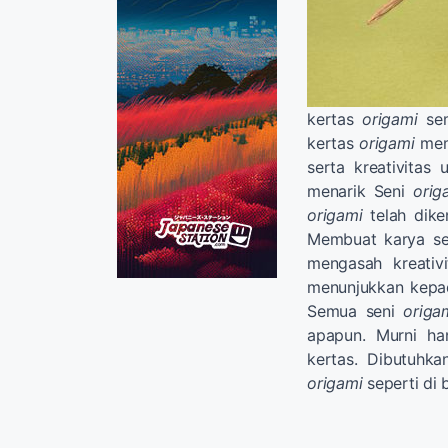
kertas
origami
sem
kertas
origami
mem
serta kreativita
menarik Seni
orig
origami
telah dike
Membuat karya se
mengasah kreativ
menunjukkan kepa
Semua seni
origa
apapun. Murni han
kertas. Dibutuhk
origami
seperti di 