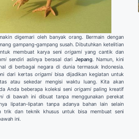
akin digemari oleh banyak orang. Bermain dengan
ang gampang-gampang susah. Dibutuhkan ketelitian
s untuk membuat karya seni
origami
yang cantik dan
ami
sendiri aslinya berasal dari
Jepang
. Namun, kini
nal di berbagai negara di dunia termasuk Indonesia.
ni dari kertas
origami
bisa dijadikan kegiatan untuk
itas atau sekedar mengisi waktu luang. Kita akan
da Anda beberapa koleksi seni
origami
paling kreatif
mi
di bawah ini dibuat tanpa menggunakan perekat
ya lipatan-lipatan tanpa adanya bahan lain selain
an trik dan teknik khusus untuk bisa membuat seni
bawah ini.