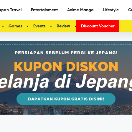
apan Travel
Entertainment
Anime Manga
Lifestyle
C
Games
Events
Review
Discount Voucher