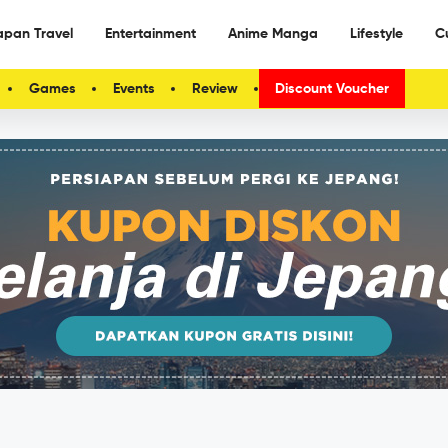
apan Travel
Entertainment
Anime Manga
Lifestyle
C
Games
Events
Review
Discount Voucher