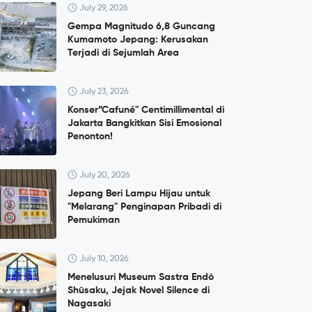
July 29, 2026
Gempa Magnitudo 6,8 Guncang
Kumamoto Jepang: Kerusakan
Terjadi di Sejumlah Area
July 23, 2026
Konser”Cafuné" Centimillimental di
Jakarta Bangkitkan Sisi Emosional
Penonton!
July 20, 2026
Jepang Beri Lampu Hijau untuk
"Melarang" Penginapan Pribadi di
Pemukiman
July 10, 2026
Menelusuri Museum Sastra Endō
Shūsaku, Jejak Novel Silence di
Nagasaki