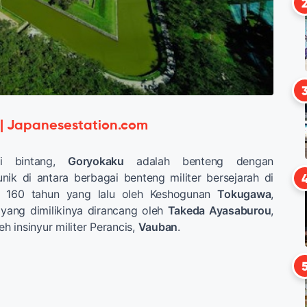
 | Japanesestation.com
ti bintang,
Goryokaku
adalah benteng dengan
ik di antara berbagai benteng militer bersejarah di
 160 tahun yang lalu oleh Keshogunan
Tokugawa
,
 yang dimilikinya dirancang oleh
Takeda Ayasaburou
,
eh insinyur militer Perancis,
Vauban
.